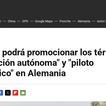
r
China
GPS
Google Maps
Porsche
Alemania
Aston 
 podrá promocionar los té
ión autónoma" y "piloto
ico" en Alemania
ACEBOOK
TWITTER
FLIPBOARD
E-
MAIL