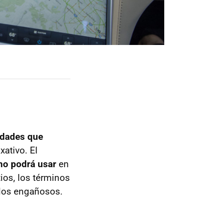
idades que
xativo. El
no podrá usar
en
ios, los términos
rlos engañosos.