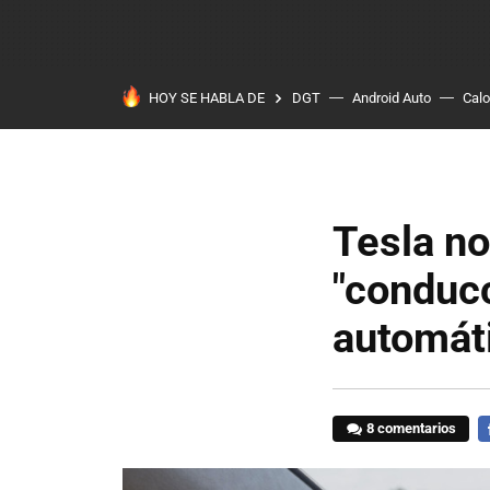
HOY SE HABLA DE
DGT
Android Auto
Calo
Tesla no
"conducc
automát
8 comentarios
F