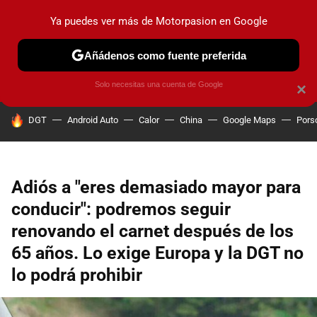
Ya puedes ver más de Motorpasion en Google
PRUEBAS
COCHES ELÉCTRICOS
OBSERVATORIO
F1
Añádenos como fuente preferida
Solo necesitas una cuenta de Google
×
HOY SE HABLA DE
DGT
Android Auto
Calor
China
Google Maps
Pors
Adiós a "eres demasiado mayor para
conducir": podremos seguir
renovando el carnet después de los
65 años. Lo exige Europa y la DGT no
lo podrá prohibir