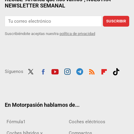
NEWSLETTER SEMANAL
SUSCRIBIR
Suscribiéndote aceptas nuestra
política de privacidad
Síguenos
Twit
Fac
Yout
Inst
Tele
RSS
Flip
Tikt
ter
ebo
ube
agra
gra
boar
ok
ok
m
m
d
En Motorpasión hablamos de...
Fórmula1
Coches eléctricos
Coches híbridos y
Compactos