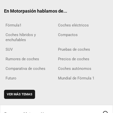
ok
m
m
d
En Motorpasión hablamos de...
Fórmula1
Coches eléctricos
Coches híbridos y
Compactos
enchufables
SUV
Pruebas de coches
Rumores de coches
Precios de coches
Comparativa de coches
Coches autónomos
Futuro
Mundial de Fórmula 1
VER MÁS TEMAS