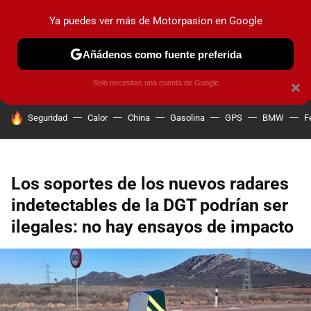
Ya puedes ver más de Motorpasion en Google
PRUEBAS
COCHES ELÉCTRICOS
OBSERVATORIO
F1
Añádenos como fuente preferida
Solo necesitas una cuenta de Google
×
HOY SE HABLA DE
Seguridad
Calor
China
Gasolina
GPS
BMW
F
Los soportes de los nuevos radares
indetectables de la DGT podrían ser
ilegales: no hay ensayos de impacto