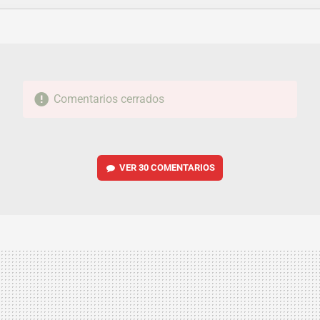
FACEBOOK
TWITTER
FLIPBOARD
E-
WHATSAPP
MAIL
Comentarios cerrados
VER
30 COMENTARIOS