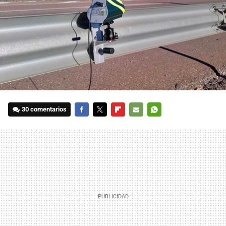
30 comentarios
FACEBOOK
TWITTER
FLIPBOARD
E-
WHATSAPP
MAIL