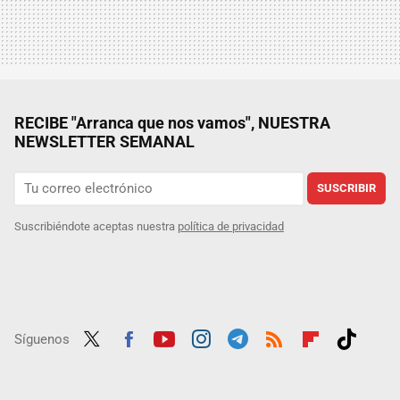
RECIBE "Arranca que nos vamos", NUESTRA
NEWSLETTER SEMANAL
SUSCRIBIR
Suscribiéndote aceptas nuestra
política de privacidad
Síguenos
Twit
Fac
Yout
Inst
Tele
RSS
Flip
Tikt
ter
ebo
ube
agra
gra
boar
ok