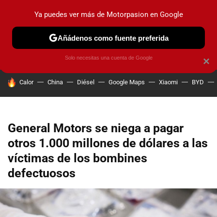
Ya puedes ver más de Motorpasion en Google
PRUEBAS
COCHES ELÉCTRICOS
OBSERVATORIO
F1
Añádenos como fuente preferida
Solo necesitas una cuenta de Google
×
HOY SE HABLA DE
Calor
China
Diésel
Google Maps
Xiaomi
BYD
General Motors se niega a pagar
otros 1.000 millones de dólares a las
víctimas de los bombines
defectuosos