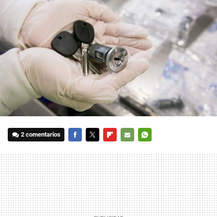
2 comentarios
FACEBOOK
TWITTER
FLIPBOARD
E-
WHATSAPP
MAIL