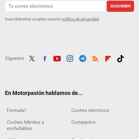
SUSCRIBIR
Suscribiéndote aceptas nuestra
política de privacidad
Síguenos
Twit
Fac
Yout
Inst
Tele
RSS
Flip
Tikt
ter
ebo
ube
agra
gra
boar
ok
ok
m
m
d
En Motorpasión hablamos de...
Fórmula1
Coches eléctricos
Coches híbridos y
Compactos
enchufables