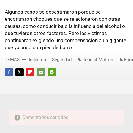
Algunos casos se desestimaron porque se
encontraron choques que se relacionaron con otras
causas, como conducir bajo la influencia del alcohol o
que tuvieron otros factores. Pero las víctimas
continuarán exigiendo una compensación a un gigante
que ya anda con pies de barro.
TEMAS
Industria
Seguridad
General Motors
Bomb
FACEBOOK
TWITTER
FLIPBOARD
E-
WHATSAPP
MAIL
Comentarios cerrados