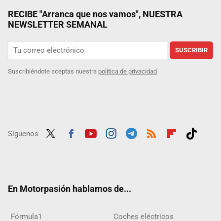
RECIBE "Arranca que nos vamos", NUESTRA
NEWSLETTER SEMANAL
SUSCRIBIR
Suscribiéndote aceptas nuestra
política de privacidad
Síguenos
Twit
Fac
Yout
Inst
Tele
RSS
Flip
Tikt
ter
ebo
ube
agra
gra
boar
ok
ok
m
m
d
En Motorpasión hablamos de...
Fórmula1
Coches eléctricos