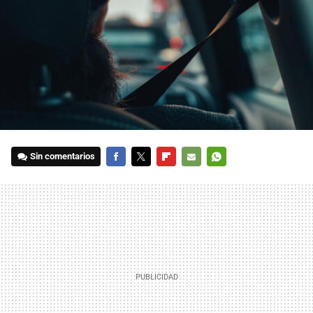
Sin comentarios
FACEBOOK
TWITTER
FLIPBOARD
E-
WHATSAPP
MAIL