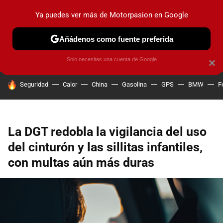
Ya puedes ver más de Motorpasion en Google
PRUEBAS
COCHES ELÉCTRICOS
OBSERVATORIO
F1
Añádenos como fuente preferida
Solo necesitas una cuenta de Google
×
HOY SE HABLA DE
Seguridad
Calor
China
Gasolina
GPS
BMW
F
La DGT redobla la vigilancia del uso
del cinturón y las sillitas infantiles,
con multas aún más duras