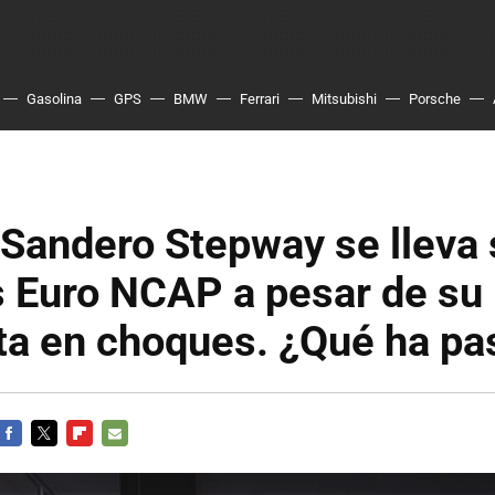
Gasolina
GPS
BMW
Ferrari
Mitsubishi
Porsche
 Sandero Stepway se lleva 
s Euro NCAP a pesar de su
ta en choques. ¿Qué ha pa
FACEBOOK
TWITTER
FLIPBOARD
E-
MAIL