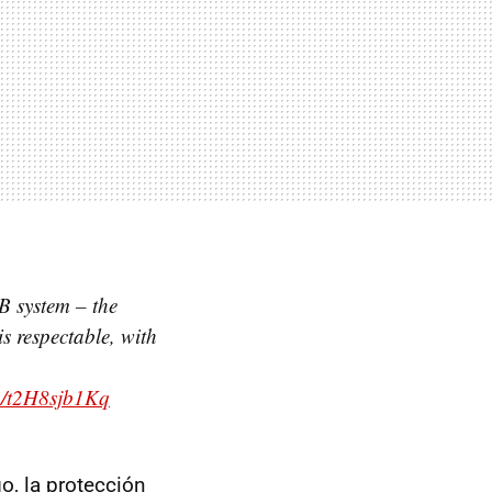
B system – the
s respectable, with
om/t2H8sjb1Kq
o, la protección