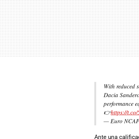
With reduced s
Dacia Sandero 
performance eq
👉
https://t.
— Euro NCA
Ante una calific