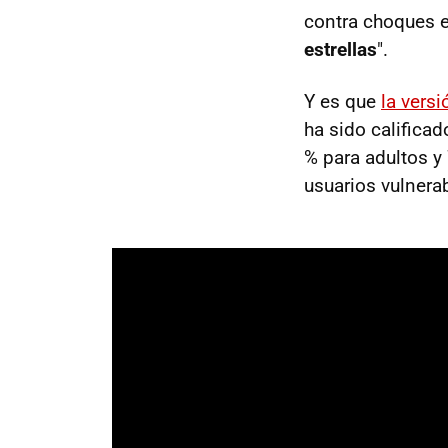
contra choques e
estrellas
".
Y es que
la vers
ha sido califica
% para adultos y
usuarios vulnera