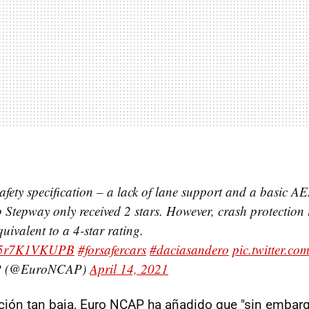
afety specification – a lack of lane support and a basic AE
Stepway only received 2 stars. However, crash protection i
uivalent to a 4-star rating.
co/5r7K1VKUPB
#forsafercars
#daciasandero
pic.twitter.c
P (@EuroNCAP)
April 14, 2021
ación tan baja, Euro NCAP ha añadido que "sin embarg