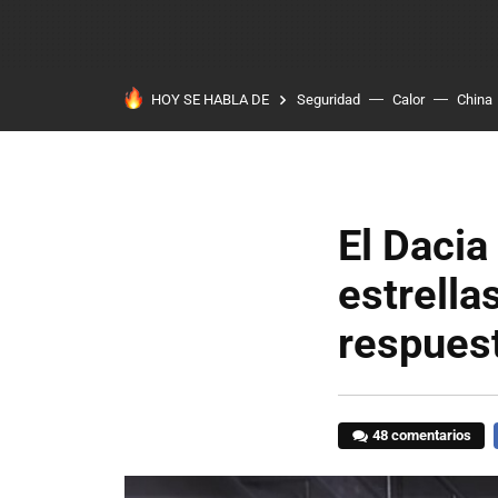
HOY SE HABLA DE
Seguridad
Calor
China
El Dacia
estrella
respues
48 comentarios