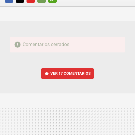
FACEBOOK
TWITTER
FLIPBOARD
E-
WHATSAPP
MAIL
Comentarios cerrados
VER
17 COMENTARIOS