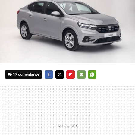
17 comentarios
FACEBOOK
TWITTER
FLIPBOARD
E-
WHATSAPP
MAIL