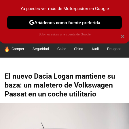
Ya puedes ver más de Motorpasion en Google
PRUEBAS
COCHES ELÉCTRICOS
OBSERVATORIO
F1
Añádenos como fuente preferida
Solo necesitas una cuenta de Google
×
HOY SE HABLA DE
Camper
Seguridad
Calor
China
Audi
Peugeot
El nuevo Dacia Logan mantiene su
baza: un maletero de Volkswagen
Passat en un coche utilitario