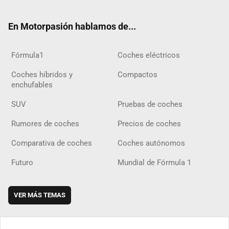
ter
ebo
ube
agra
gra
boar
ok
ok
m
m
d
En Motorpasión hablamos de...
Fórmula1
Coches eléctricos
Coches híbridos y
Compactos
enchufables
SUV
Pruebas de coches
Rumores de coches
Precios de coches
Comparativa de coches
Coches autónomos
Futuro
Mundial de Fórmula 1
VER MÁS TEMAS