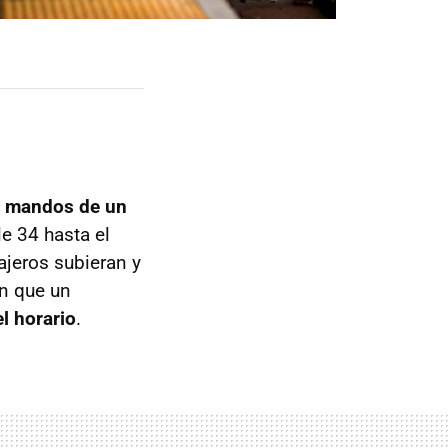
s mandos de un
le 34 hasta el
jeros subieran y
n que un
l horario
.