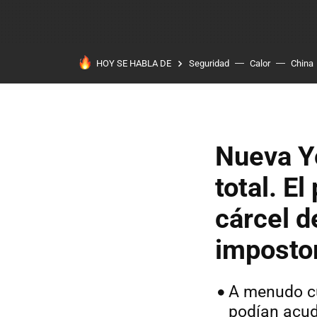
HOY SE HABLA DE
Seguridad
Calor
China
Nueva Yo
total. E
cárcel 
imposto
A menudo cu
podían acudi