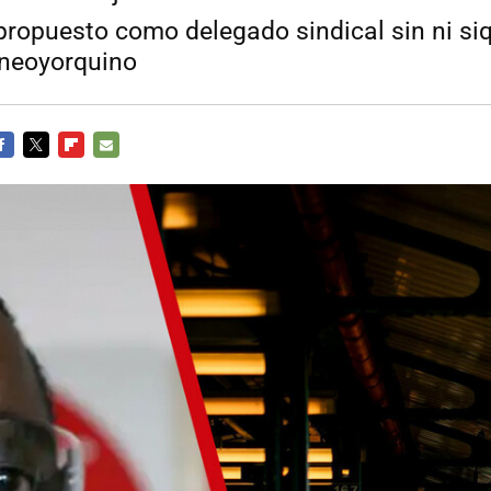
propuesto como delegado sindical sin ni siq
 neoyorquino
ACEBOOK
TWITTER
FLIPBOARD
E-
MAIL