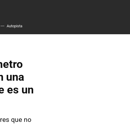
Autopista
metro
en una
e es un
ores que no