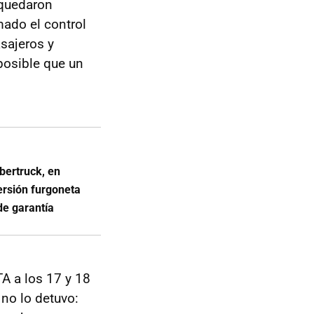
 quedaron
mado el control
asajeros y
osible que un
bertruck, en
ersión furgoneta
de garantía
TA a los 17 y 18
 no lo detuvo: