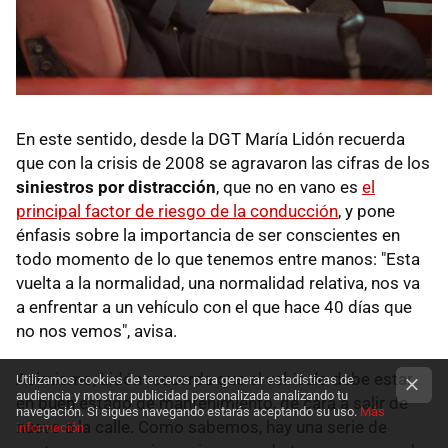
En este sentido, desde la DGT María Lidón recuerda
que con la crisis de 2008 se agravaron las cifras de los
siniestros por distracción
, que no en vano es
el
principal factor de riesgo de la conducción
, y pone
énfasis sobre la importancia de ser conscientes en
todo momento de lo que tenemos entre manos: "Esta
vuelta a la normalidad, una normalidad relativa, nos va
a enfrentar a un vehículo con el que hace 40 días que
no nos vemos", avisa.
Asimismo, Lidón recuerda que el vehículo debe estar
Utilizamos cookies de terceros para generar estadísticas de
audiencia y mostrar publicidad personalizada analizando tu
en buen estado de mantenimiento, de cara a salir de
navegación. Si sigues navegando estarás aceptando su uso.
Más
nuevo a la calle. Como sabemos, hay una serie de
información