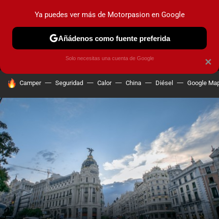
Ya puedes ver más de Motorpasion en Google
MENÚ
NUEVO
Añádenos como fuente preferida
PRUEBAS
COCHES ELÉCTRICOS
OBSERVATORIO
F1
Solo necesitas una cuenta de Google
×
HOY SE HABLA DE
Camper
Seguridad
Calor
China
Diésel
Google Ma