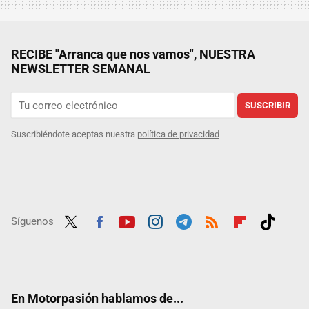
RECIBE "Arranca que nos vamos", NUESTRA
NEWSLETTER SEMANAL
SUSCRIBIR
Suscribiéndote aceptas nuestra
política de privacidad
Síguenos
Twit
Fac
Yout
Inst
Tele
RSS
Flip
Tikt
ter
ebo
ube
agra
gra
boar
ok
ok
m
m
d
En Motorpasión hablamos de...