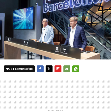
31 comentarios
FACEBOOK
TWITTER
FLIPBOARD
E-
WHATSAPP
MAIL