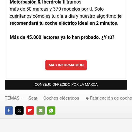
Motorpasión & Iberdrola
filtramos
más de 50 marcas y 370 modelos por ti. Solo
cuéntanos cómo es tu día a día y nuestro algoritmo
te
recomendará tu coche eléctrico ideal en 2 minutos
.
Más de 45.000 lectores ya lo han probado. ¿Y tú?
MÁS INFORMACIÓN
CONSEJO OFRECIDO POR LA MARCA
TEMAS
Seat
Coches eléctricos
Fabricación de coch
FACEBOOK
TWITTER
FLIPBOARD
E-
WHATSAPP
MAIL