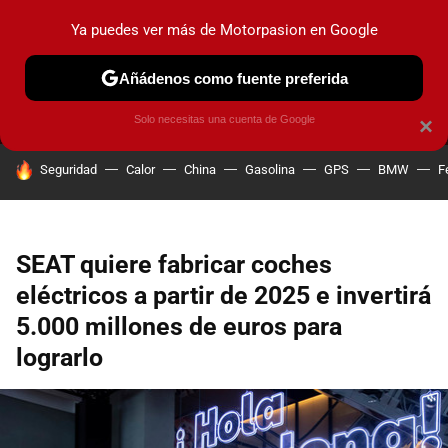
Ya puedes ver más de Motorpasion en Google
MENÚ
NUEVO
Añádenos como fuente preferida
PRUEBAS
COCHES ELÉCTRICOS
OBSERVATORIO
F1
Solo necesitas una cuenta de Google
×
HOY SE HABLA DE
Seguridad
Calor
China
Gasolina
GPS
BMW
F
SEAT quiere fabricar coches
eléctricos a partir de 2025 e invertirá
5.000 millones de euros para
lograrlo