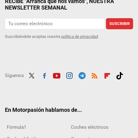
RECIBE "Arranca que nos vamos", NUESTRA
NEWSLETTER SEMANAL
SUSCRIBIR
Suscribiéndote aceptas nuestra
política de privacidad
Síguenos
Twit
Fac
Yout
Inst
Tele
RSS
Flip
Tikt
ter
ebo
ube
agra
gra
boar
ok
ok
m
m
d
En Motorpasión hablamos de...
Fórmula1
Coches eléctricos