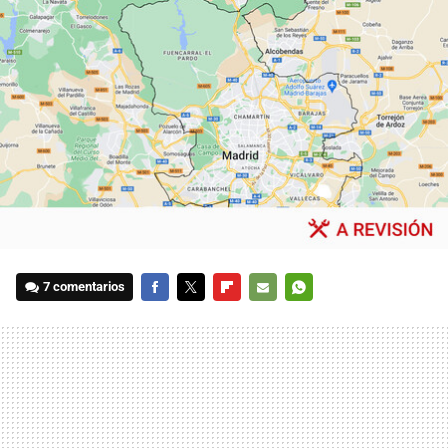
7 comentarios
FACEBOOK
TWITTER
FLIPBOARD
E-
WHATSAPP
MAIL