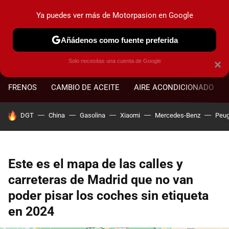
Ya puedes ver más de Motorpasion en Google
MENÚ
NUEVO
Añádenos como fuente preferida
Solo necesitas una cuenta de Google
×
FRENOS
CAMBIO DE ACEITE
AIRE ACONDICIONADO
HOY SE HABLA DE
DGT
China
Gasolina
Xiaomi
Mercedes-Benz
Peug
Este es el mapa de las calles y
carreteras de Madrid que no van
poder pisar los coches sin etiqueta
en 2024