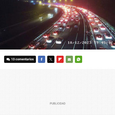
13 comentarios
FACEBOOK
TWITTER
FLIPBOARD
E-
WHATSAPP
MAIL