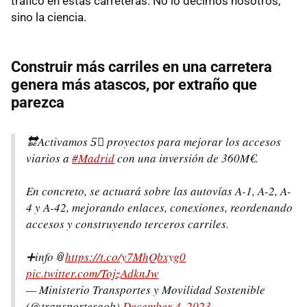
tráfico en estas carreteras. No lo decimos nosotros,
sino la ciencia.
Construir más carriles en una carretera
genera más atascos, por extraño que
parezca
🔛Activamos 5⃣ proyectos para mejorar los accesos
viarios a
#Madrid
con una inversión de 360M€.
En concreto, se actuará sobre las autovías A-1, A-2, A-
4 y A-42, mejorando enlaces, conexiones, reordenando
accesos y construyendo terceros carriles.
➕info📎
https://t.co/y7MhQbxyg0
pic.twitter.com/TojzAdknJw
— Ministerio Transportes y Movilidad Sostenible
(@transportesgob)
December 4, 2023