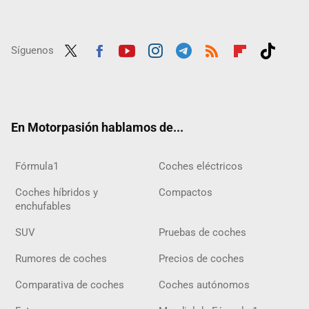
Síguenos
Twit
Fac
Yout
Inst
Tele
RSS
Flip
Tikt
ter
ebo
ube
agra
gra
boar
ok
ok
m
m
d
En Motorpasión hablamos de...
Fórmula1
Coches eléctricos
Coches híbridos y
Compactos
enchufables
SUV
Pruebas de coches
Rumores de coches
Precios de coches
Comparativa de coches
Coches autónomos