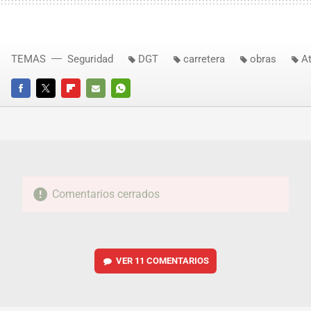
TEMAS
Seguridad
DGT
carretera
obras
A
FACEBOOK
TWITTER
FLIPBOARD
E-
WHATSAPP
MAIL
Comentarios cerrados
VER
11 COMENTARIOS