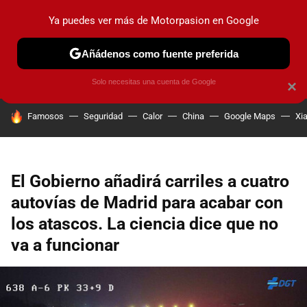
Ya puedes ver más de Motorpasion en Google
PRUEBAS
COCHES ELÉCTRICOS
OBSERVATORIO
F1
Añádenos como fuente preferida
Solo necesitas una cuenta de Google
×
HOY SE HABLA DE
Famosos
Seguridad
Calor
China
Google Maps
Xi
El Gobierno añadirá carriles a cuatro
autovías de Madrid para acabar con
los atascos. La ciencia dice que no
va a funcionar