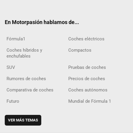
ter
ebo
ube
agra
gra
boar
ok
ok
m
m
d
En Motorpasión hablamos de...
Fórmula1
Coches eléctricos
Coches híbridos y
Compactos
enchufables
SUV
Pruebas de coches
Rumores de coches
Precios de coches
Comparativa de coches
Coches autónomos
Futuro
Mundial de Fórmula 1
VER MÁS TEMAS