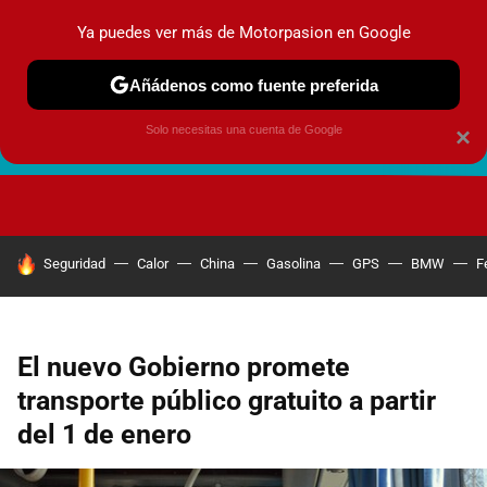
Ya puedes ver más de Motorpasion en Google
Añádenos como fuente preferida
Solo necesitas una cuenta de Google
×
FUTURO URBANO
EN MOVIMIENTO
ENERGÍA
SEGURI
HOY SE HABLA DE
Seguridad
Calor
China
Gasolina
GPS
BMW
F
El nuevo Gobierno promete
transporte público gratuito a partir
del 1 de enero