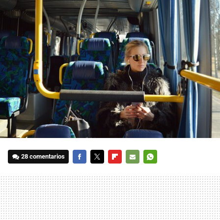
28 comentarios
FACEBOOK
TWITTER
FLIPBOARD
E-
WHATSAPP
MAIL