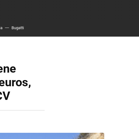
ia
Bugatti
iene
euros,
CV