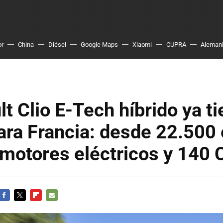
or
China
Diésel
Google Maps
Xiaomi
CUPRA
Aleman
lt Clio E-Tech híbrido ya t
ara Francia: desde 22.500 
motores eléctricos y 140 
FACEBOOK
TWITTER
FLIPBOARD
E-
MAIL