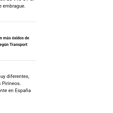
le embrague.
en más óxidos de
según Transport
uy diferentes,
 Pirineos.
ente en España