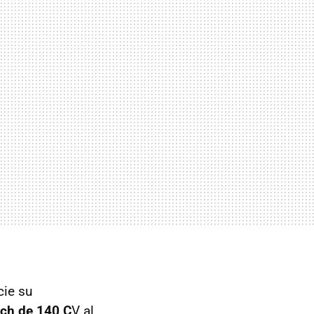
cie su
ch de 140 C
V al