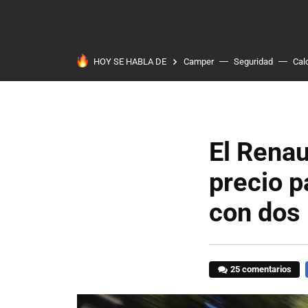
HOY SE HABLA DE
Camper
Seguridad
Cal
El Renau
precio p
con dos 
25 comentarios