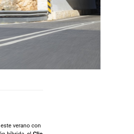
este verano con
n híbrida, el
Clio