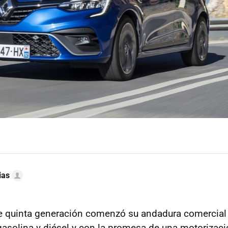
ias
 quinta generación comenzó su andadura comercial 
asolina y diésel y con la promesa de una motorizació