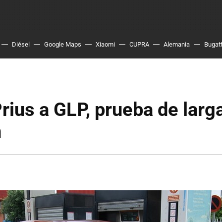
Diésel
Google Maps
Xiaomi
CUPRA
Alemania
Bugatt
rius a GLP, prueba de larg
n