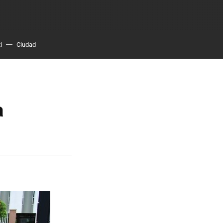
i
Ciudad
a