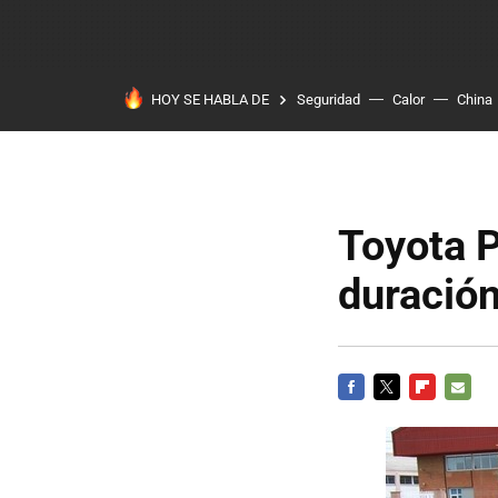
HOY SE HABLA DE
Seguridad
Calor
China
Toyota P
duració
FACEBOOK
TWITTER
FLIPBOARD
E-
MAIL