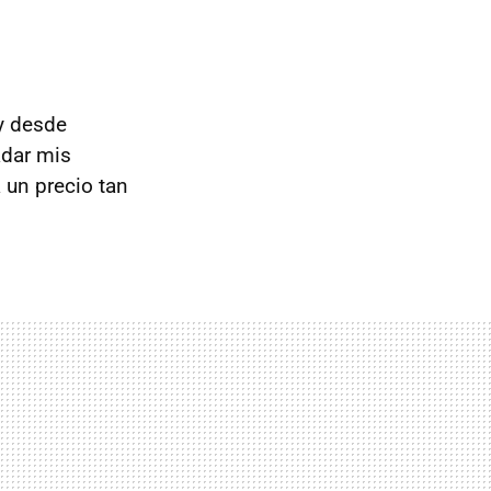
 y desde
adar mis
 un precio tan