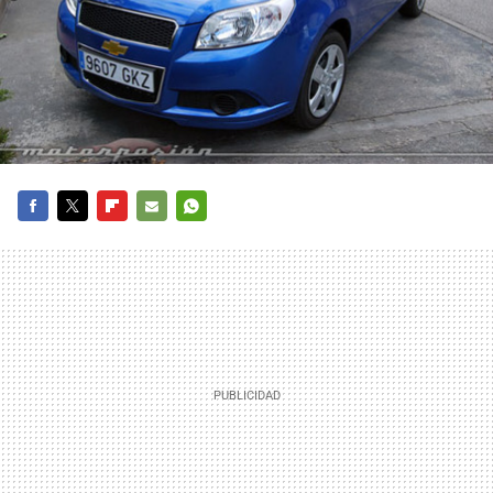
FACEBOOK
TWITTER
FLIPBOARD
E-
WHATSAPP
MAIL