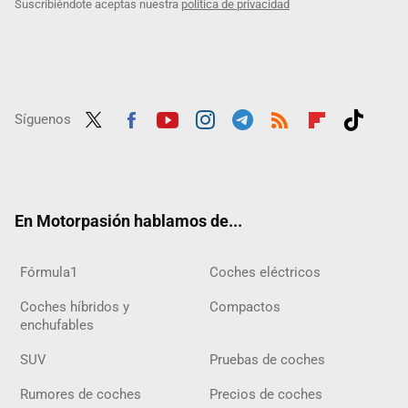
Suscribiéndote aceptas nuestra
política de privacidad
Síguenos
Twit
Fac
Yout
Inst
Tele
RSS
Flip
Tikt
ter
ebo
ube
agra
gra
boar
ok
ok
m
m
d
En Motorpasión hablamos de...
Fórmula1
Coches eléctricos
Coches híbridos y
Compactos
enchufables
SUV
Pruebas de coches
Rumores de coches
Precios de coches