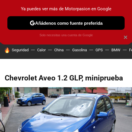
Ya puedes ver más de Motorpasion en Google
PRUEBAS
COCHES ELÉCTRICOS
OBSERVATORIO
F1
Añádenos como fuente preferida
Solo necesitas una cuenta de Google
×
HOY SE HABLA DE
Seguridad
Calor
China
Gasolina
GPS
BMW
F
Chevrolet Aveo 1.2 GLP, miniprueba