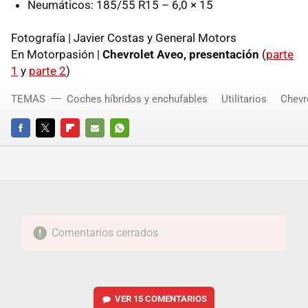
Neumáticos: 185/55 R15 – 6,0 × 15
Fotografía | Javier Costas y General Motors
En Motorpasión |
Chevrolet Aveo, presentación
(
parte
1
y
parte 2
)
TEMAS
Coches híbridos y enchufables
Utilitarios
Chevr
FACEBOOK
TWITTER
FLIPBOARD
E-
WHATSAPP
MAIL
Comentarios cerrados
VER
15 COMENTARIOS