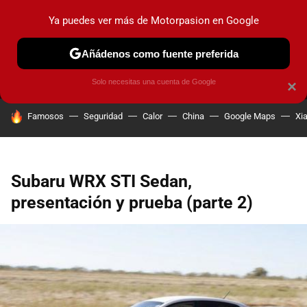
Ya puedes ver más de Motorpasion en Google
MENÚ
NUEVO
Añádenos como fuente preferida
PRUEBAS
COCHES ELÉCTRICOS
OBSERVATORIO
F1
Solo necesitas una cuenta de Google
×
HOY SE HABLA DE
Famosos
Seguridad
Calor
China
Google Maps
Xi
Subaru WRX STI Sedan,
presentación y prueba (parte 2)