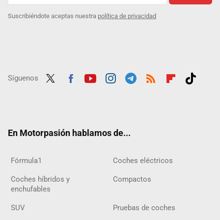
Suscribiéndote aceptas nuestra
política de privacidad
Síguenos
Twit
Fac
Yout
Inst
Tele
RSS
Flip
Tikt
ter
ebo
ube
agra
gra
boar
ok
ok
m
m
d
En Motorpasión hablamos de...
Fórmula1
Coches eléctricos
Coches híbridos y
Compactos
enchufables
SUV
Pruebas de coches