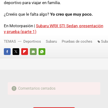
deportivo para viajar en familia.
¿Creéis que le falta algo?
Yo creo que muy poco.
En Motorpasión |
Subaru WRX STI Sedan, presentación
y prueba (parte 1)
TEMAS
Deportivos
Subaru
Pruebas de coches
Sub
FACEBOOK
TWITTER
FLIPBOARD
E-
WHATSAPP
MAIL
Comentarios cerrados