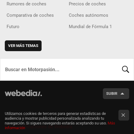
Rumores de coches
Precios de coches
Comparativa de coches
Coches autónomos
Futuro
Mundial de Fórmula 1
VER MÁS TEMAS
BUSCA
SUBIR
Utilizamos cookies de terceros para generar estadísticas de
Motorpasión
Motorpasión Moto
audiencia y mostrar publicidad personalizada analizando tu
navegación. Si sigues navegando estarás aceptando su uso.
Más
Otras publicaciones de Webedia
información