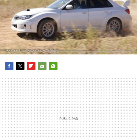
FACEBOOK
TWITTER
FLIPBOARD
E-
WHATSAPP
MAIL