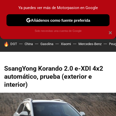
Ya puedes ver más de Motorpasion en Google
MENÚ
NUEVO
Añádenos como fuente preferida
PRUEBAS
COCHES ELÉCTRICOS
OBSERVATORIO
F1
Solo necesitas una cuenta de Google
×
HOY SE HABLA DE
DGT
China
Gasolina
Xiaomi
Mercedes-Benz
Peug
SsangYong Korando 2.0 e-XDI 4x2
automático, prueba (exterior e
interior)