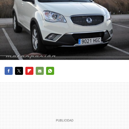
FACEBOOK
TWITTER
FLIPBOARD
E-
WHATSAPP
MAIL