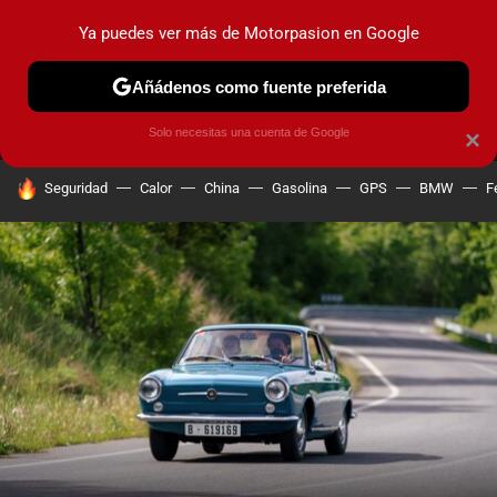
Ya puedes ver más de Motorpasion en Google
MENÚ
NUEVO
Añádenos como fuente preferida
PRUEBAS
COCHES ELÉCTRICOS
OBSERVATORIO
F1
Solo necesitas una cuenta de Google
×
HOY SE HABLA DE
Seguridad
Calor
China
Gasolina
GPS
BMW
F