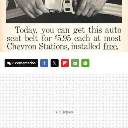
6 comentarios
FACEBOOK
TWITTER
FLIPBOARD
E-
WHATSAPP
MAIL