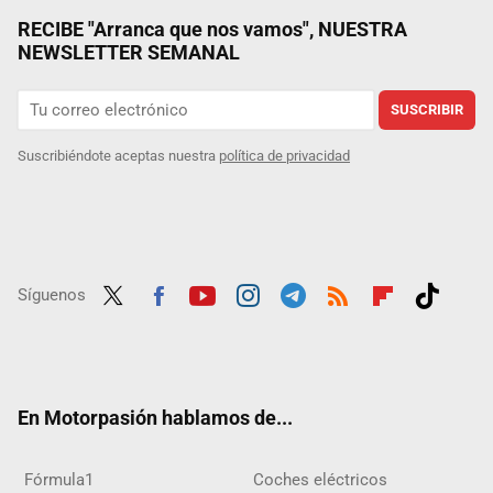
RECIBE "Arranca que nos vamos", NUESTRA
NEWSLETTER SEMANAL
SUSCRIBIR
Suscribiéndote aceptas nuestra
política de privacidad
Síguenos
Twit
Fac
Yout
Inst
Tele
RSS
Flip
Tikt
ter
ebo
ube
agra
gra
boar
ok
ok
m
m
d
En Motorpasión hablamos de...
Fórmula1
Coches eléctricos