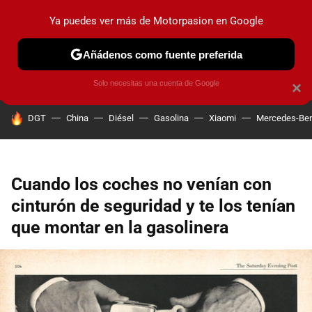
Ya puedes ver más de Motorpasion en Google
PRUEBAS
COCHES ELÉCTRICOS
OBSERVATORIO
F1
Añádenos como fuente preferida
Solo necesitas una cuenta de Google
×
HOY SE HABLA DE
DGT
China
Diésel
Gasolina
Xiaomi
Mercedes-Be
Cuando los coches no venían con
cinturón de seguridad y te los tenían
que montar en la gasolinera