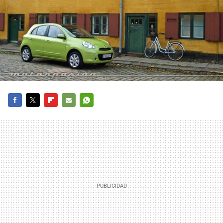
FACEBOOK
TWITTER
FLIPBOARD
E-
WHATSAPP
MAIL