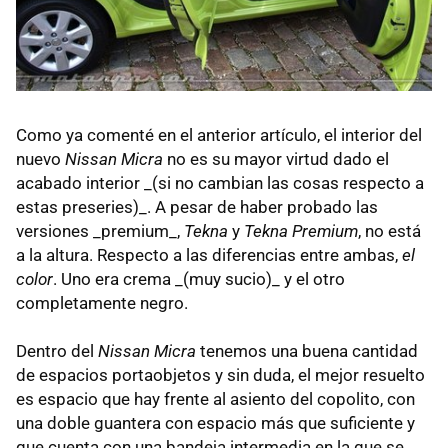
Como ya comenté en el anterior artículo, el interior del
nuevo
Nissan Micra
no es su mayor virtud dado el
acabado interior _(si no cambian las cosas respecto a
estas preseries)_. A pesar de haber probado las
versiones _premium_,
Tekna
y
Tekna Premium
, no está
a la altura. Respecto a las diferencias entre ambas,
el
color
. Uno era crema _(muy sucio)_ y el otro
completamente negro.
Dentro del
Nissan Micra
tenemos una buena cantidad
de espacios portaobjetos y sin duda, el mejor resuelto
es espacio que hay frente al asiento del copolito, con
una doble guantera con espacio más que suficiente y
que cuenta con una bandeja intermedia en la que se