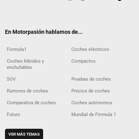
Twit
Fac
Yout
Inst
Tele
RSS
Flip
Tikt
ter
ebo
ube
agra
gra
boar
ok
ok
m
m
d
En Motorpasión hablamos de...
Fórmula1
Coches eléctricos
Coches híbridos y
Compactos
enchufables
SUV
Pruebas de coches
Rumores de coches
Precios de coches
Comparativa de coches
Coches autónomos
Futuro
Mundial de Fórmula 1
VER MÁS TEMAS