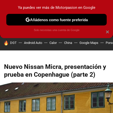
Ya puedes ver más de Motorpasion en Google
MENÚ
NUEVO
Añádenos como fuente preferida
PRUEBAS
COCHES ELÉCTRICOS
OBSERVATORIO
F1
Solo necesitas una cuenta de Google
×
HOY SE HABLA DE
DGT
Android Auto
Calor
China
Google Maps
Pors
Nuevo Nissan Micra, presentación y
prueba en Copenhague (parte 2)