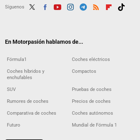
Síguenos
Twit
Fac
Yout
Inst
Tele
RSS
Flip
Tikt
ter
ebo
ube
agra
gra
boar
ok
ok
m
m
d
En Motorpasión hablamos de...
Fórmula1
Coches eléctricos
Coches híbridos y
Compactos
enchufables
SUV
Pruebas de coches
Rumores de coches
Precios de coches
Comparativa de coches
Coches autónomos
Futuro
Mundial de Fórmula 1