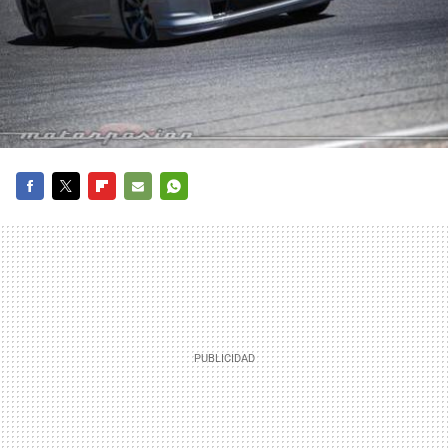
FACEBOOK
TWITTER
FLIPBOARD
E-
WHATSAPP
MAIL