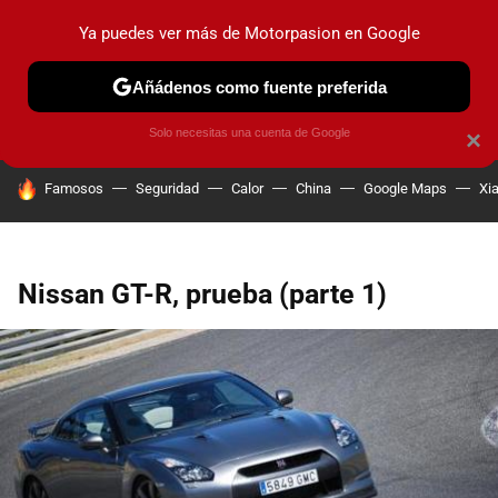
Ya puedes ver más de Motorpasion en Google
PRUEBAS
COCHES ELÉCTRICOS
OBSERVATORIO
F1
Añádenos como fuente preferida
Solo necesitas una cuenta de Google
×
HOY SE HABLA DE
Famosos
Seguridad
Calor
China
Google Maps
Xi
Nissan GT-R, prueba (parte 1)