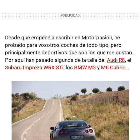
Desde que empecé a escribir en Motorpasión, he
probado para vosotros coches de todo tipo, pero
principalmente deportivos que son los que me gustan.
Por aquí han pasado algunos de la talla del
Audi R8
, el
Subaru Impreza
WRX
STi
, los
BMW
M3
y
M6 Cabrio
…