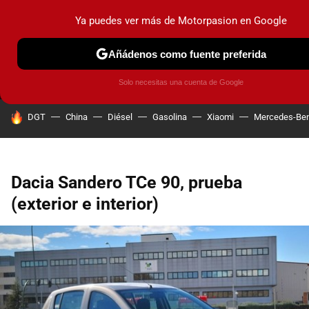
Ya puedes ver más de Motorpasion en Google
MENÚ
NUEVO
Añádenos como fuente preferida
PRUEBAS
COCHES ELÉCTRICOS
OBSERVATORIO
F1
Solo necesitas una cuenta de Google
HOY SE HABLA DE
DGT
China
Diésel
Gasolina
Xiaomi
Mercedes-Be
Dacia Sandero TCe 90, prueba
(exterior e interior)