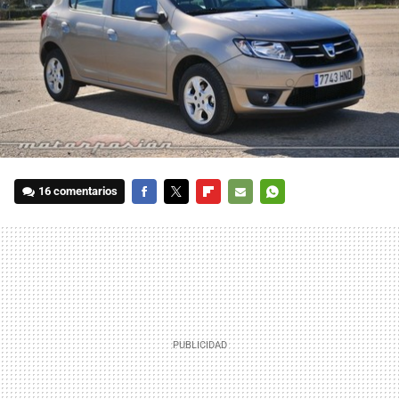
16 comentarios
FACEBOOK
TWITTER
FLIPBOARD
E-
WHATSAPP
MAIL