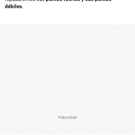
débiles
.