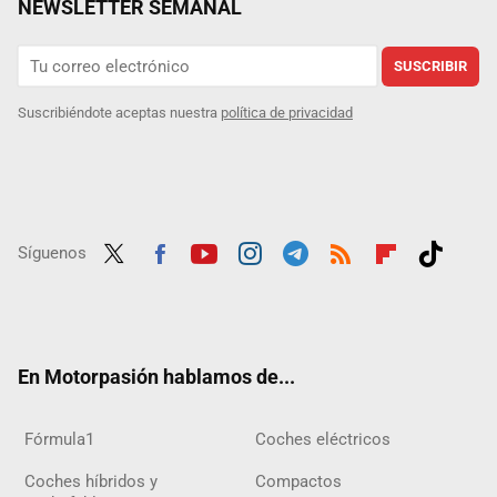
NEWSLETTER SEMANAL
SUSCRIBIR
Suscribiéndote aceptas nuestra
política de privacidad
Síguenos
Twit
Fac
Yout
Inst
Tele
RSS
Flip
Tikt
ter
ebo
ube
agra
gra
boar
ok
ok
m
m
d
En Motorpasión hablamos de...
Fórmula1
Coches eléctricos
Coches híbridos y
Compactos