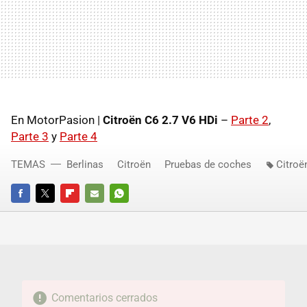
En MotorPasion |
Citroën C6 2.7 V6 HDi
–
Parte 2
,
Parte 3
y
Parte 4
TEMAS
Berlinas
Citroën
Pruebas de coches
Citroë
FACEBOOK
TWITTER
FLIPBOARD
E-
WHATSAPP
MAIL
Comentarios cerrados