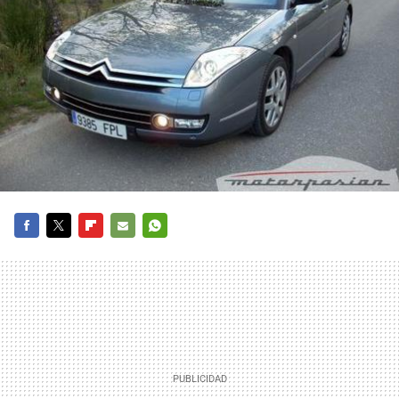
FACEBOOK
TWITTER
FLIPBOARD
E-
WHATSAPP
MAIL