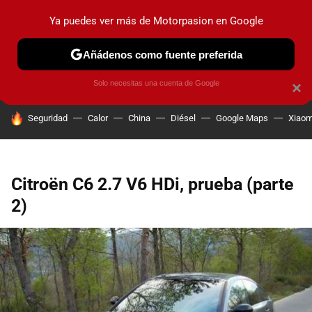
Ya puedes ver más de Motorpasion en Google
PRUEBAS
COCHES ELÉCTRICOS
OBSERVATORIO
F1
Añádenos como fuente preferida
Solo necesitas una cuenta de Google
×
HOY SE HABLA DE
Seguridad
Calor
China
Diésel
Google Maps
Xiaom
Citroën C6 2.7 V6 HDi, prueba (parte
2)