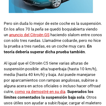
Pero sin duda lo mejor de este coche es la suspensión.
En los años 70 la
peña
se quedó boquiabierta viendo
un
anuncio del Citroën GS
haciendo slalom entre conos
con sólo tres ruedas. Llamadme cobarde, pero no hice
la prueba a tres ruedas, es un coche muy caro.
En
teoría debería superar dicha prueba también
.
Al igual que el Citroën C5 tiene varias alturas de
suspensión posible: alta/superbaja (hasta 10 km/h),
media (hasta 40 km/h) y baja. Así puede manejarse
por aparcamientos con rampas angulosas, subirse a
alguna acera en actos oficiales o incluso hacer
offroad
cutre,
como ya demostré en su día
.
Superados los
límites comentados la suspensión baja sola
. Otros
usos útiles son ayudar a subir/bajar, cargar el maletero