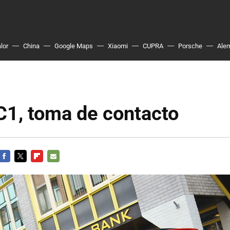
lor
China
Google Maps
Xiaomi
CUPRA
Porsche
Ale
C1, toma de contacto
FACEBOOK
TWITTER
FLIPBOARD
E-
MAIL