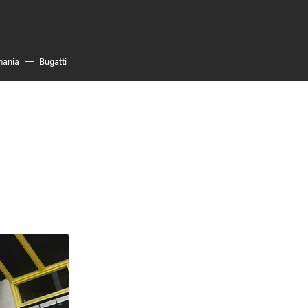
mania
Bugatti