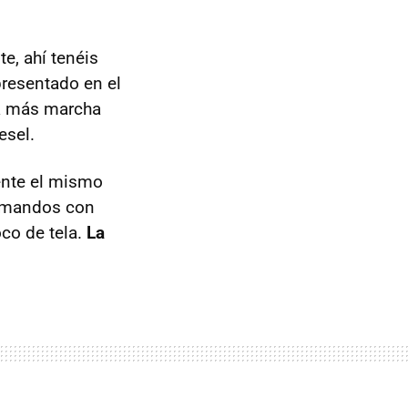
e, ahí tenéis
resentado en el
da más marcha
esel.
ente el mismo
e mandos con
oco de tela.
La