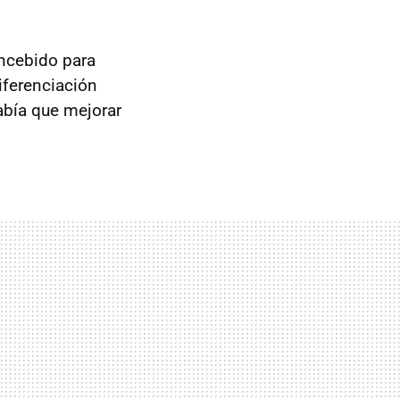
concebido para
iferenciación
abía que mejorar