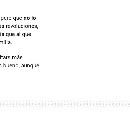
, pero que
no lo
as revoluciones,
a que al que
ilia.
itats más
es bueno, aunque