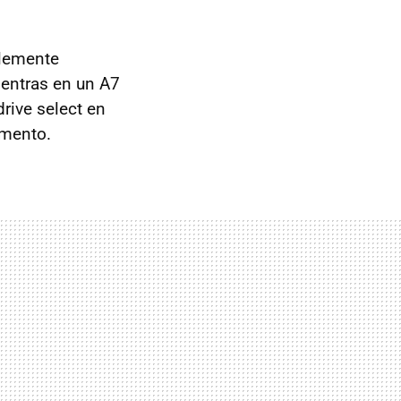
blemente
entras en un A7
rive select en
mento.