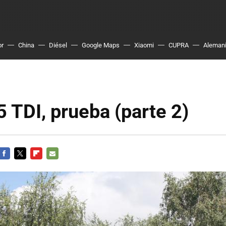
or
China
Diésel
Google Maps
Xiaomi
CUPRA
Aleman
 TDI, prueba (parte 2)
FACEBOOK
TWITTER
FLIPBOARD
E-
MAIL