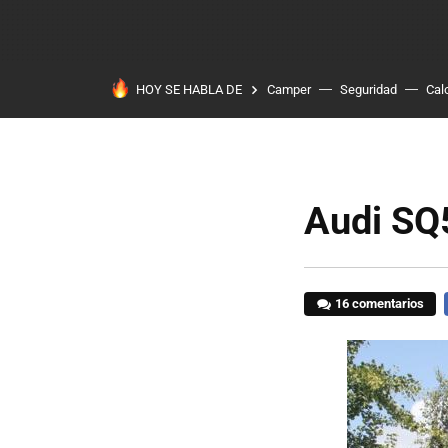
HOY SE HABLA DE
Camper
Seguridad
Cal
Audi SQ5
16 comentarios