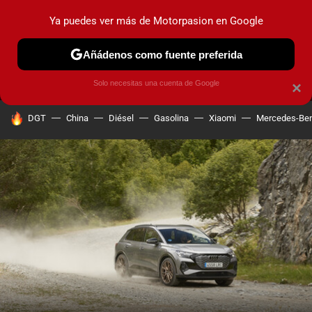
Ya puedes ver más de Motorpasion en Google
MENÚ
NUEVO
Añádenos como fuente preferida
PRUEBAS
COCHES ELÉCTRICOS
OBSERVATORIO
F1
Solo necesitas una cuenta de Google
×
HOY SE HABLA DE
DGT
China
Diésel
Gasolina
Xiaomi
Mercedes-Be