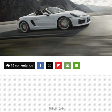
16 comentarios
FACEBOOK
TWITTER
FLIPBOARD
E-
WHATSAPP
MAIL