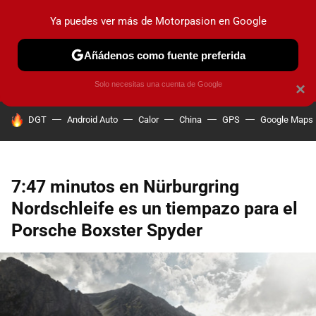
Ya puedes ver más de Motorpasion en Google
PRUEBAS
COCHES ELÉCTRICOS
OBSERVATORIO
F1
Añádenos como fuente preferida
Solo necesitas una cuenta de Google
×
HOY SE HABLA DE
DGT
Android Auto
Calor
China
GPS
Google Maps
7:47 minutos en Nürburgring
Nordschleife es un tiempazo para el
Porsche Boxster Spyder