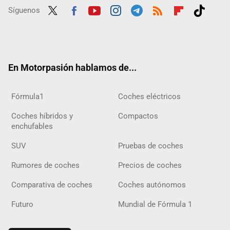
Síguenos
Twit
Fac
Yout
Inst
Tele
RSS
Flip
Tikt
ter
ebo
ube
agra
gra
boar
ok
ok
m
m
d
En Motorpasión hablamos de...
Fórmula1
Coches eléctricos
Coches híbridos y
Compactos
enchufables
SUV
Pruebas de coches
Rumores de coches
Precios de coches
Comparativa de coches
Coches autónomos
Futuro
Mundial de Fórmula 1