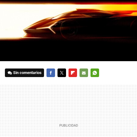
Sin comentarios
FACEBOOK
TWITTER
FLIPBOARD
E-
WHATSAPP
MAIL