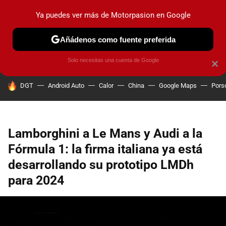
Ya puedes ver más de Motorpasion en Google
PRUEBAS
COCHES ELÉCTRICOS
OBSERVATORIO
F1
Añádenos como fuente preferida
Solo necesitas una cuenta de Google
×
HOY SE HABLA DE
DGT
Android Auto
Calor
China
Google Maps
Pors
Lamborghini a Le Mans y Audi a la
Fórmula 1: la firma italiana ya está
desarrollando su prototipo LMDh
para 2024