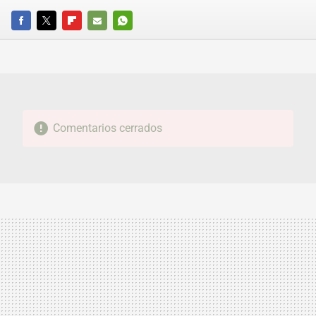
FACEBOOK
TWITTER
FLIPBOARD
E-
WHATSAPP
MAIL
Comentarios cerrados