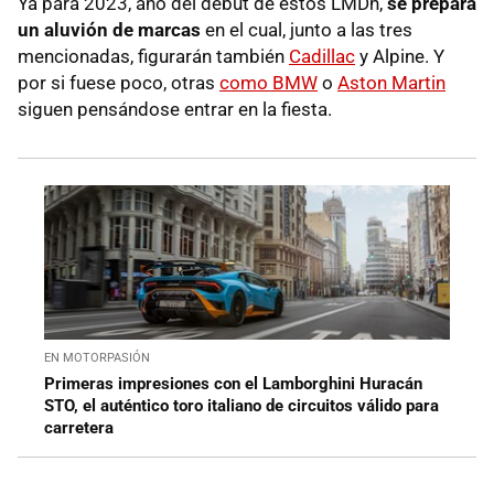
Ya para 2023, año del debut de estos LMDh,
se prepara
un aluvión de marcas
en el cual, junto a las tres
mencionadas, figurarán también
Cadillac
y Alpine. Y
por si fuese poco, otras
como BMW
o
Aston Martin
siguen pensándose entrar en la fiesta.
EN MOTORPASIÓN
Primeras impresiones con el Lamborghini Huracán
STO, el auténtico toro italiano de circuitos válido para
carretera