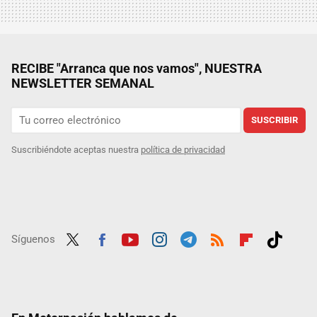
RECIBE "Arranca que nos vamos", NUESTRA
NEWSLETTER SEMANAL
SUSCRIBIR
Suscribiéndote aceptas nuestra
política de privacidad
Síguenos
Twit
Fac
Yout
Inst
Tele
RSS
Flip
Tikt
ter
ebo
ube
agra
gra
boar
ok
ok
m
m
d