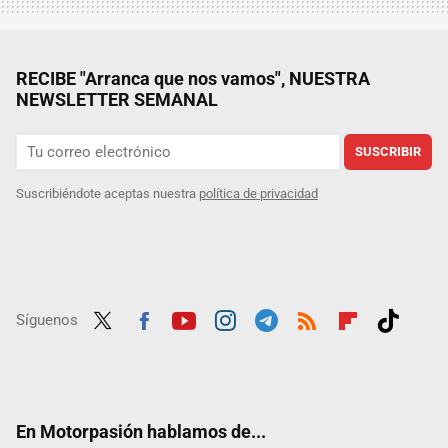
RECIBE "Arranca que nos vamos", NUESTRA
NEWSLETTER SEMANAL
SUSCRIBIR
Suscribiéndote aceptas nuestra
política de privacidad
Síguenos
Twit
Fac
Yout
Inst
Tele
RSS
Flip
Tikt
ter
ebo
ube
agra
gra
boar
ok
ok
m
m
d
En Motorpasión hablamos de...