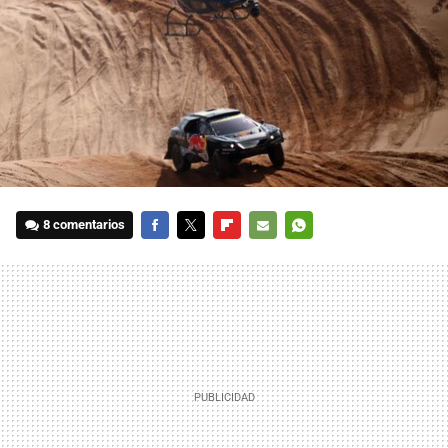
8 comentarios
FACEBOOK
TWITTER
FLIPBOARD
E-
WHATSAPP
MAIL