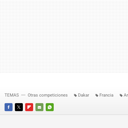
TEMAS
Otras competiciones
Dakar
Francia
Ar
FACEBOOK
TWITTER
FLIPBOARD
E-
WHATSAPP
MAIL