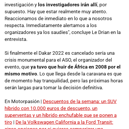
investigación y
los investigadores irán allí
, por
supuesto. Hay que estar realmente muy atento.
Reaccionamos de inmediato en lo que a nosotros
respecta. Inmediatamente alertamos a los
organizadores ya los saudíes", concluye Le Drian en la
entrevista.
Si finalmente el Dakar 2022 es cancelado sería una
crisis monumental para el ASO, el organizador del
evento, que
ya tuvo que huir de África en 2008 por el
mismo motivo
. Lo que llega desde la caravana es que
de momento hay tranquilidad, pero las próximas horas
serán largas para tomar la decisión definitiva.
En Motorpasión |
Descuentos de la semana: un SUV
híbrido con 10.000 euros de descuento, un
superventas y un híbrido enchufable que se ponen a
tiro
|
De la Volkswagen California a la Ford Transit:
cinco opciones por si quieres camperizar una