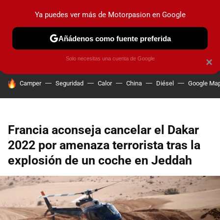
Ya puedes ver más de Motorpasion en Google
PRUEBAS
COCHES ELÉCTRICOS
OBSERVATORIO
F1
Añádenos como fuente preferida
Solo necesitas una cuenta de Google
×
HOY SE HABLA DE
Camper
Seguridad
Calor
China
Diésel
Google Ma
Francia aconseja cancelar el Dakar
2022 por amenaza terrorista tras la
explosión de un coche en Jeddah