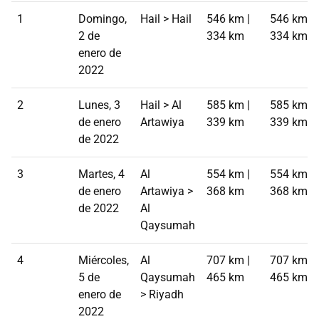
1
Domingo,
Hail > Hail
546 km |
546 km |
2 de
334 km
334 km
enero de
2022
2
Lunes, 3
Hail > Al
585 km |
585 km |
de enero
Artawiya
339 km
339 km
de 2022
3
Martes, 4
Al
554 km |
554 km |
de enero
Artawiya >
368 km
368 km
de 2022
Al
Qaysumah
4
Miércoles,
Al
707 km |
707 km |
5 de
Qaysumah
465 km
465 km
enero de
> Riyadh
2022