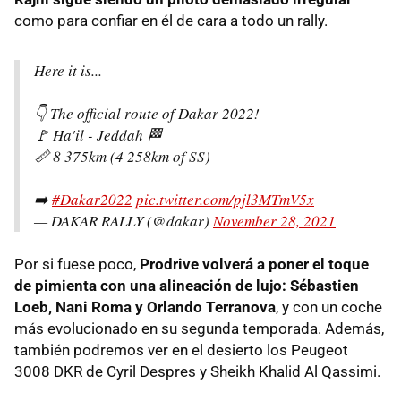
como para confiar en él de cara a todo un rally.
Here it is...
👇 The official route of Dakar 2022!
🚩 Ha'il - Jeddah 🏁
📏 8 375km (4 258km of SS)
➡️
#Dakar2022
pic.twitter.com/pjl3MTmV5x
— DAKAR RALLY (@dakar)
November 28, 2021
Por si fuese poco,
Prodrive volverá a poner el toque
de pimienta con una alineación de lujo: Sébastien
Loeb, Nani Roma y Orlando Terranova
, y con un coche
más evolucionado en su segunda temporada. Además,
también podremos ver en el desierto los Peugeot
3008 DKR de Cyril Despres y Sheikh Khalid Al Qassimi.