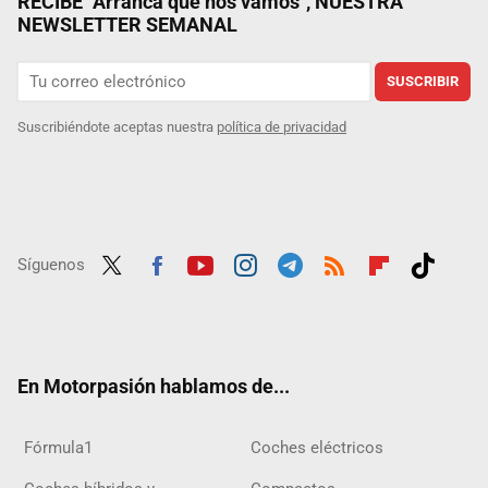
RECIBE "Arranca que nos vamos", NUESTRA
NEWSLETTER SEMANAL
SUSCRIBIR
Suscribiéndote aceptas nuestra
política de privacidad
Síguenos
Twit
Fac
Yout
Inst
Tele
RSS
Flip
Tikt
ter
ebo
ube
agra
gra
boar
ok
ok
m
m
d
En Motorpasión hablamos de...
Fórmula1
Coches eléctricos