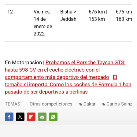
12
Viernes,
Bisha >
676 km |
676 km |
14 de
Jeddah
163 km
163 km
enero de
2022
En Motorpasión |
Probamos el Porsche Taycan GTS:
hasta 598 CV en el coche eléctrico con el
comportamiento más deportivo del mercado
|
El
tamaño sí importa: Cómo los coches de Fórmula 1 han
pasado de ser deportivos a berlinas
TEMAS
Otras competiciones
Dakar
Carlos Sainz
FACEBOOK
TWITTER
FLIPBOARD
E-
WHATSAPP
MAIL