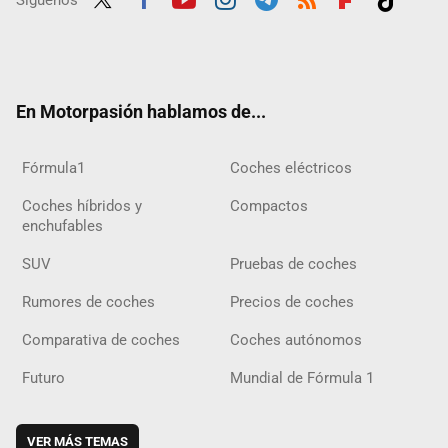
Twit
Fac
Yout
Inst
Tele
RSS
Flip
Tikt
ter
ebo
ube
agra
gra
boar
ok
ok
m
m
d
En Motorpasión hablamos de...
Fórmula1
Coches eléctricos
Coches híbridos y
Compactos
enchufables
SUV
Pruebas de coches
Rumores de coches
Precios de coches
Comparativa de coches
Coches autónomos
Futuro
Mundial de Fórmula 1
VER MÁS TEMAS