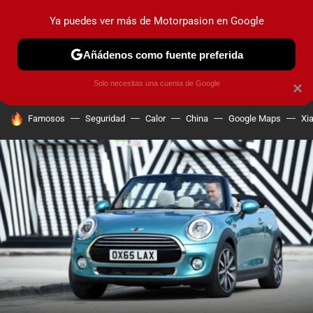
Ya puedes ver más de Motorpasion en Google
PRUEBAS
COCHES ELÉCTRICOS
OBSERVATORIO
F1
Añádenos como fuente preferida
Solo necesitas una cuenta de Google
×
HOY SE HABLA DE
Famosos
Seguridad
Calor
China
Google Maps
Xi