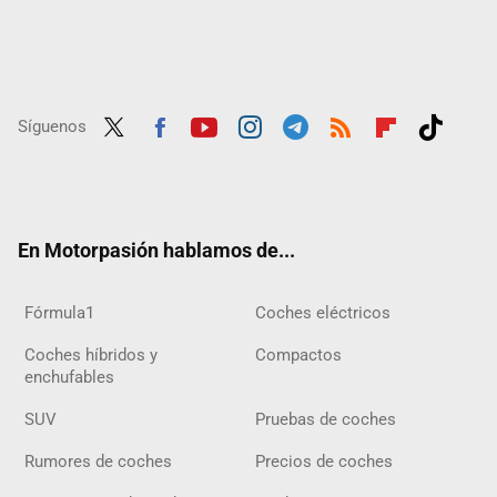
Síguenos
Twit
Fac
Yout
Inst
Tele
RSS
Flip
Tikt
ter
ebo
ube
agra
gra
boar
ok
ok
m
m
d
En Motorpasión hablamos de...
Fórmula1
Coches eléctricos
Coches híbridos y
Compactos
enchufables
SUV
Pruebas de coches
Rumores de coches
Precios de coches