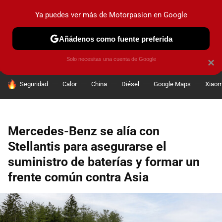
Ya puedes ver más de Motorpasion en Google
PRUEBAS
COCHES ELÉCTRICOS
OBSERVATORIO
F1
Añádenos como fuente preferida
Solo necesitas una cuenta de Google
×
HOY SE HABLA DE
Seguridad
Calor
China
Diésel
Google Maps
Xiaom
Mercedes-Benz se alía con
Stellantis para asegurarse el
suministro de baterías y formar un
frente común contra Asia