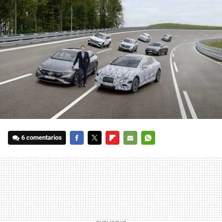
6 comentarios
FACEBOOK
TWITTER
FLIPBOARD
E-
WHATSAPP
MAIL