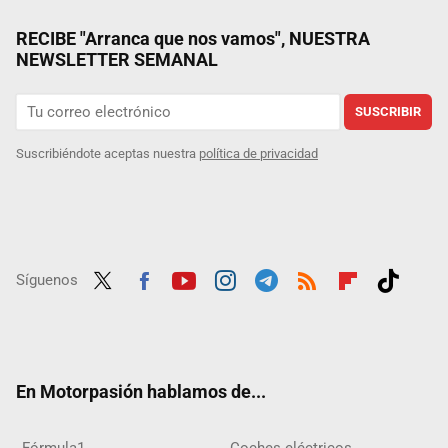
RECIBE "Arranca que nos vamos", NUESTRA
NEWSLETTER SEMANAL
SUSCRIBIR
Suscribiéndote aceptas nuestra
política de privacidad
Síguenos
Twit
Fac
Yout
Inst
Tele
RSS
Flip
Tikt
ter
ebo
ube
agra
gra
boar
ok
ok
m
m
d
En Motorpasión hablamos de...