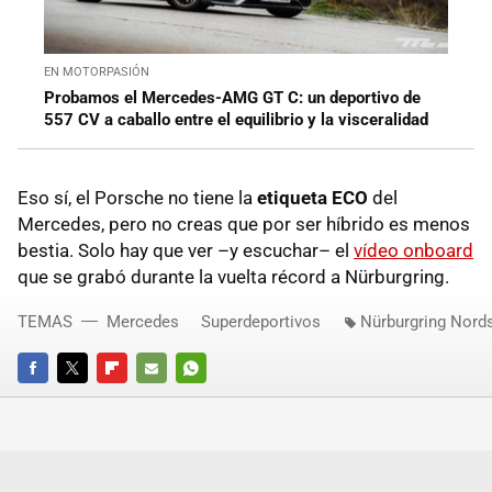
EN MOTORPASIÓN
Probamos el Mercedes-AMG GT C: un deportivo de
557 CV a caballo entre el equilibrio y la visceralidad
Eso sí, el Porsche no tiene la
etiqueta ECO
del
Mercedes, pero no creas que por ser híbrido es menos
bestia. Solo hay que ver –y escuchar– el
vídeo onboard
que se grabó durante la vuelta récord a Nürburgring.
TEMAS
Mercedes
Superdeportivos
Nürburgring Nords
FACEBOOK
TWITTER
FLIPBOARD
E-
WHATSAPP
MAIL