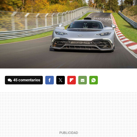
45 comentarios
FACEBOOK
TWITTER
FLIPBOARD
E-
WHATSAPP
MAIL