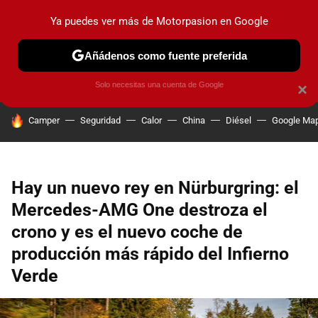
Ya puedes ver más de Motorpasion en Google
PRUEBAS
COCHES ELÉCTRICOS
OBSERVATORIO
F1
Añádenos como fuente preferida
Solo necesitas una cuenta de Google
×
HOY SE HABLA DE
Camper
Seguridad
Calor
China
Diésel
Google Ma
Hay un nuevo rey en Nürburgring: el
Mercedes-AMG One destroza el
crono y es el nuevo coche de
producción más rápido del Infierno
Verde