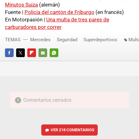
Minutos Suiza
(alemán)
Fuente |
Policía del cantón de Friburgo
(en francés)
En Motorpasión |
Una multa de tres pares de
carburadores por correr
TEMAS
Mercedes
Seguridad
Superdeportivos
Multa
FACEBOOK
TWITTER
FLIPBOARD
E-
WHATSAPP
MAIL
Comentarios cerrados
VER
218 COMENTARIOS