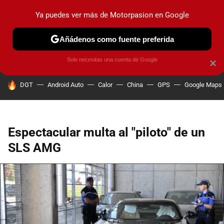
Ya puedes ver más de Motorpasion en Google
PRUEBAS
COCHES ELÉCTRICOS
OBSERVATORIO
F1
Añádenos como fuente preferida
Solo necesitas una cuenta de Google
×
HOY SE HABLA DE
DGT
Android Auto
Calor
China
GPS
Google Maps
Espectacular multa al "piloto" de un
SLS AMG