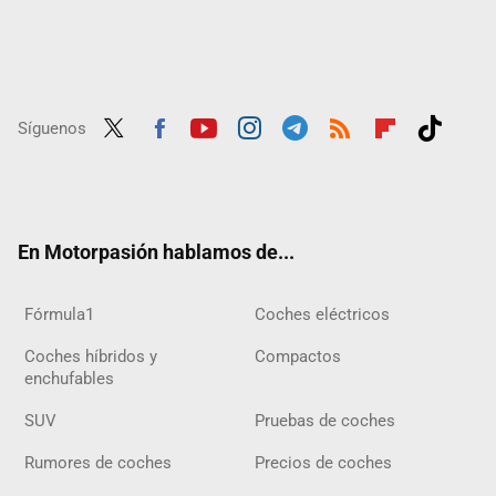
Síguenos
Twit
Fac
Yout
Inst
Tele
RSS
Flip
Tikt
ter
ebo
ube
agra
gra
boar
ok
ok
m
m
d
En Motorpasión hablamos de...
Fórmula1
Coches eléctricos
Coches híbridos y
Compactos
enchufables
SUV
Pruebas de coches
Rumores de coches
Precios de coches