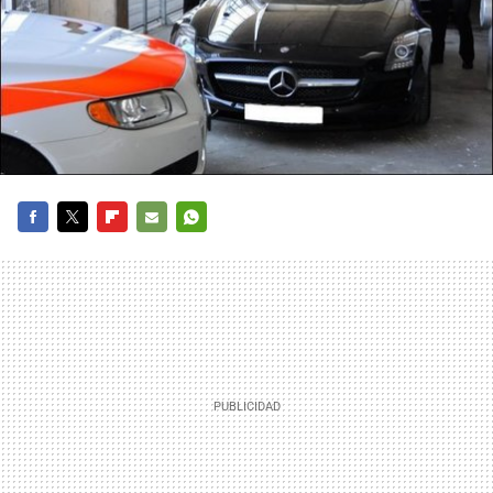
FACEBOOK
TWITTER
FLIPBOARD
E-
WHATSAPP
MAIL