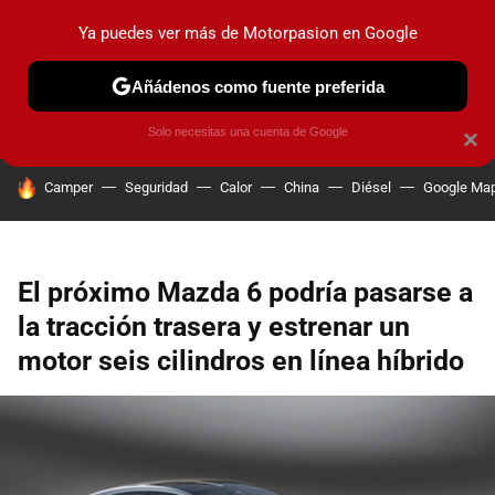
Ya puedes ver más de Motorpasion en Google
PRUEBAS
COCHES ELÉCTRICOS
OBSERVATORIO
F1
Añádenos como fuente preferida
Solo necesitas una cuenta de Google
×
HOY SE HABLA DE
Camper
Seguridad
Calor
China
Diésel
Google Ma
El próximo Mazda 6 podría pasarse a
la tracción trasera y estrenar un
motor seis cilindros en línea híbrido