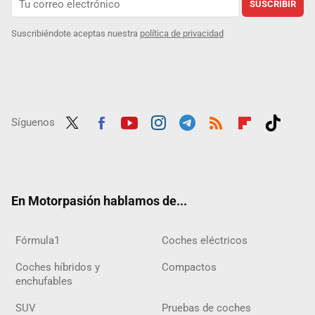
SUSCRIBIR
Suscribiéndote aceptas nuestra
política de privacidad
Síguenos
Twit
Fac
Yout
Inst
Tele
RSS
Flip
Tikt
ter
ebo
ube
agra
gra
boar
ok
ok
m
m
d
En Motorpasión hablamos de...
Fórmula1
Coches eléctricos
Coches híbridos y
Compactos
enchufables
SUV
Pruebas de coches