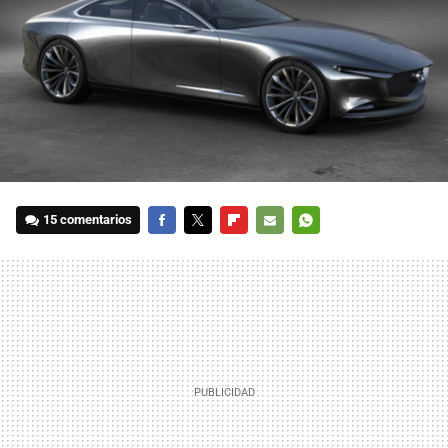
15 comentarios
FACEBOOK
TWITTER
FLIPBOARD
E-
WHATSAPP
MAIL