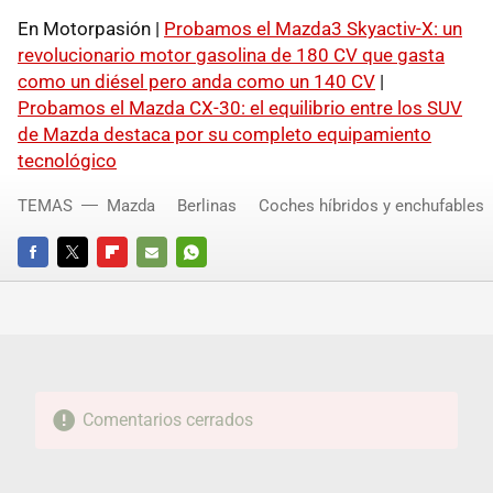
En Motorpasión |
Probamos el Mazda3 Skyactiv-X: un
revolucionario motor gasolina de 180 CV que gasta
como un diésel pero anda como un 140 CV
|
Probamos el Mazda CX-30: el equilibrio entre los SUV
de Mazda destaca por su completo equipamiento
tecnológico
TEMAS
Mazda
Berlinas
Coches híbridos y enchufables
FACEBOOK
TWITTER
FLIPBOARD
E-
WHATSAPP
MAIL
Comentarios cerrados