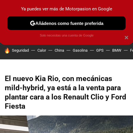
Ya puedes ver más de Motorpasion en Google
PRUEBAS
COCHES ELÉCTRICOS
OBSERVATORIO
F1
Añádenos como fuente preferida
Solo necesitas una cuenta de Google
×
HOY SE HABLA DE
Seguridad
Calor
China
Gasolina
GPS
BMW
F
El nuevo Kia Rio, con mecánicas
mild-hybrid, ya está a la venta para
plantar cara a los Renault Clio y Ford
Fiesta