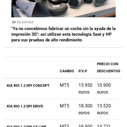
EN XATAKA
"Ya no concebimos fabricar un coche sin la ayuda de la
impresión 3D": así utilizan esta tecnología Seat y HP
para sus pruebas de alto rendimiento
PRECIO CON
CAMBIO
P.V.P
DESCUENTOS
MT5
15.950
10.900
KIA RIO 1.2 DPI CONCEPT
euros
euros
MT5
18.300
13.520
KIA RIO 1.2 DPI DRIVE
euros
euros
MT5
19.500
14.721
KIA RIO 1.2 DPI GT LINE