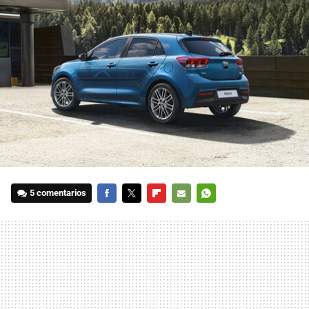
5 comentarios
FACEBOOK
TWITTER
FLIPBOARD
E-
WHATSAPP
MAIL