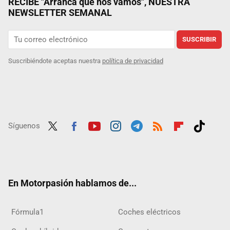
RECIBE "Arranca que nos vamos", NUESTRA
NEWSLETTER SEMANAL
SUSCRIBIR
Suscribiéndote aceptas nuestra
política de privacidad
Síguenos
Twit
Fac
Yout
Inst
Tele
RSS
Flip
Tikt
ter
ebo
ube
agra
gra
boar
ok
ok
m
m
d
En Motorpasión hablamos de...
Fórmula1
Coches eléctricos