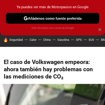
Ya puedes ver más de Motorpasion en Google
MENÚ
NUEVO
Añádenos como fuente preferida
PRUEBAS
COCHES ELÉCTRICOS
OBSERVATORIO
F1
Solo necesitas una cuenta de Google
×
HOY SE HABLA DE
Seguridad
Calor
China
Gasolina
GPS
SUV
B
El caso de Volkswagen empeora:
ahora también hay problemas con
las mediciones de CO₂