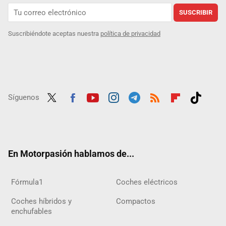
SUSCRIBIR
Suscribiéndote aceptas nuestra
política de privacidad
Síguenos
Twit
Fac
Yout
Inst
Tele
RSS
Flip
Tikt
ter
ebo
ube
agra
gra
boar
ok
ok
m
m
d
En Motorpasión hablamos de...
Fórmula1
Coches eléctricos
Coches híbridos y
Compactos
enchufables