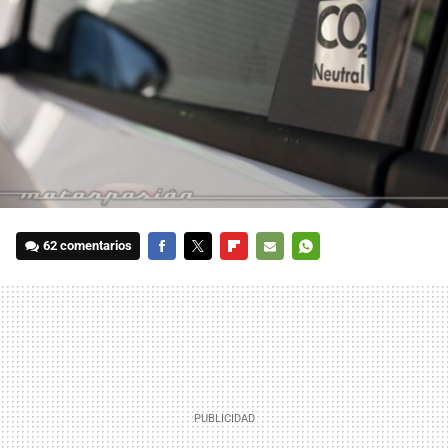
62 comentarios
FACEBOOK
TWITTER
FLIPBOARD
E-
WHATSAPP
MAIL