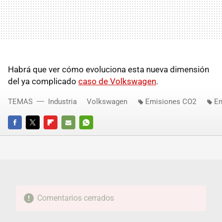
Habrá que ver cómo evoluciona esta nueva dimensión
del ya complicado
caso de Volkswagen
.
TEMAS
Industria
Volkswagen
Emisiones CO2
Em
FACEBOOK
TWITTER
FLIPBOARD
E-
WHATSAPP
MAIL
Comentarios cerrados