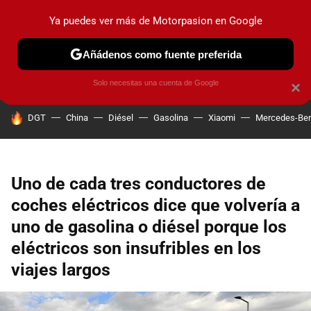
Ya puedes ver más de Motorpasion en Google
PRUEBAS
COCHES ELÉCTRICOS
OBSERVATORIO
F1
Añádenos como fuente preferida
Solo necesitas una cuenta de Google
×
HOY SE HABLA DE
DGT
China
Diésel
Gasolina
Xiaomi
Mercedes-Be
Uno de cada tres conductores de
coches eléctricos dice que volvería a
uno de gasolina o diésel porque los
eléctricos son insufribles en los
viajes largos