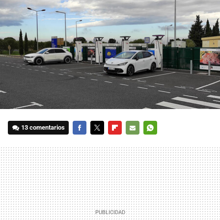
13 comentarios
FACEBOOK
TWITTER
FLIPBOARD
E-
WHATSAPP
MAIL