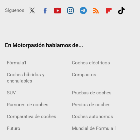
Síguenos
Twit
Fac
Yout
Inst
Tele
RSS
Flip
Tikt
ter
ebo
ube
agra
gra
boar
ok
ok
m
m
d
En Motorpasión hablamos de...
Fórmula1
Coches eléctricos
Coches híbridos y
Compactos
enchufables
SUV
Pruebas de coches
Rumores de coches
Precios de coches
Comparativa de coches
Coches autónomos
Futuro
Mundial de Fórmula 1