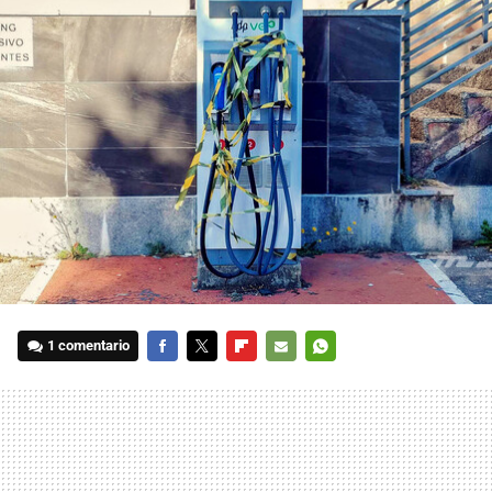
1 comentario
FACEBOOK
TWITTER
FLIPBOARD
E-
WHATSAPP
MAIL