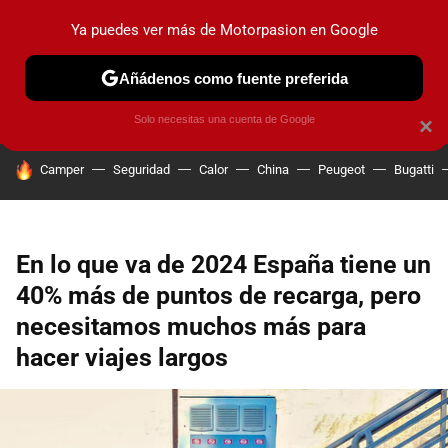
Ya puedes ver más de Motorpasion en Google
PRUEBAS
COCHES ELÉCTRICOS
OBSERVATORIO
F1
Añádenos como fuente preferida
Solo necesitas una cuenta de Google
×
HOY SE HABLA DE
Camper
Seguridad
Calor
China
Peugeot
Bugatti
En lo que va de 2024 España tiene un
40% más de puntos de recarga, pero
necesitamos muchos más para
hacer viajes largos