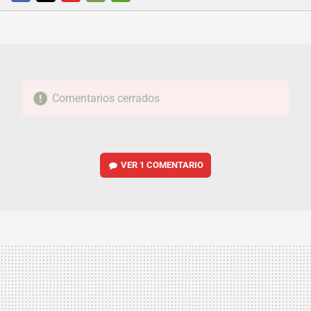
FACEBOOK
TWITTER
FLIPBOARD
E-
WHATSAPP
MAIL
Comentarios cerrados
VER
1 COMENTARIO