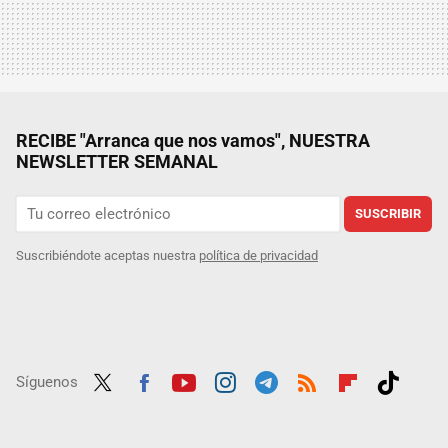
RECIBE "Arranca que nos vamos", NUESTRA
NEWSLETTER SEMANAL
SUSCRIBIR
Suscribiéndote aceptas nuestra
política de privacidad
Síguenos
Twit
Fac
Yout
Inst
Tele
RSS
Flip
Tikt
ter
ebo
ube
agra
gra
boar
ok