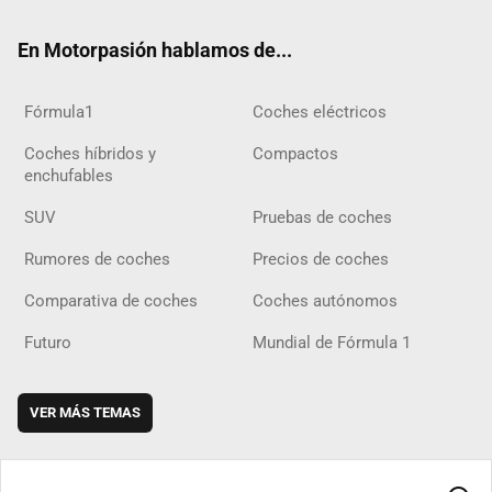
ok
m
m
d
En Motorpasión hablamos de...
Fórmula1
Coches eléctricos
Coches híbridos y
Compactos
enchufables
SUV
Pruebas de coches
Rumores de coches
Precios de coches
Comparativa de coches
Coches autónomos
Futuro
Mundial de Fórmula 1
VER MÁS TEMAS