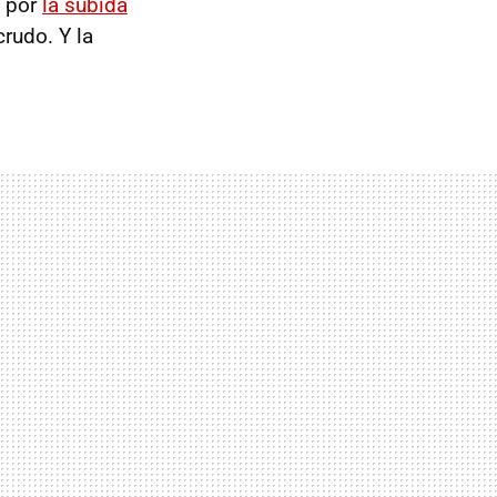
s por
la subida
crudo. Y la