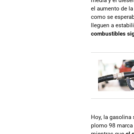
media y el diésel
el aumento de la
como se esperaba
lleguen a estabi
combustibles si
Hoy, la gasolina 
plomo 98 marca 1
mientras que
el 