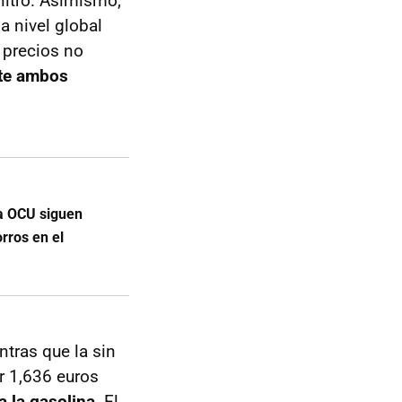
 litro. Asimismo,
a nivel global
 precios no
te ambos
la OCU siguen
orros en el
ntras que la sin
r 1,636 euros
a la gasolina
. El