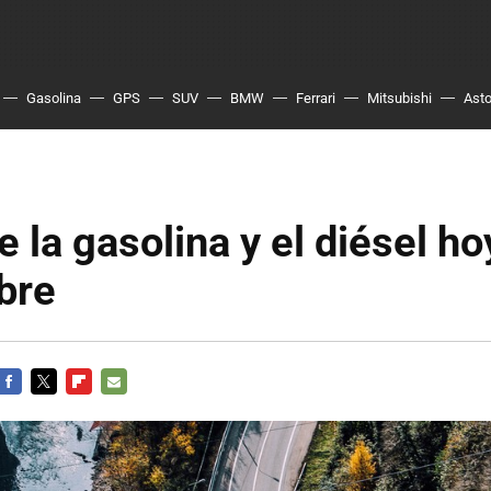
Gasolina
GPS
SUV
BMW
Ferrari
Mitsubishi
Asto
e la gasolina y el diésel ho
bre
FACEBOOK
TWITTER
FLIPBOARD
E-
MAIL