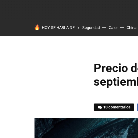
HOY SE HABLA DE
Seguridad
Calor
China
Precio d
septiem
13 comentarios