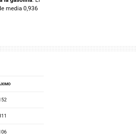
 de media 0,936
ÁXIMO
152
311
106