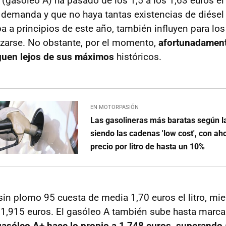
 (gasóleo A) ha pasado de los 1,5 a los 1,63 euros el
 demanda y que no haya tantas existencias de diésel 
 a principios de este año, también influyen para los
lizarse. No obstante, por el momento,
afortunadamen
guen lejos de sus máximos
históricos.
EN MOTORPASIÓN
Las gasolineras más baratas según 
siendo las cadenas 'low cost', con ah
precio por litro de hasta un 10%
sin plomo 95 cuesta de media 1,70 euros el litro, mie
,915 euros. El gasóleo A también sube hasta marca
gasóleo A+ hace lo propio a 1,748 euros, superando 