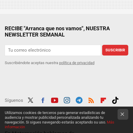
RECIBE "Arranca que nos vamos", NUESTRA
NEWSLETTER SEMANAL
SUSCRIBIR
Suscribiéndote aceptas nuestra
política de privacidad
Síguenos
Twit
Fac
Yout
Inst
Tele
RSS
Flip
Tikt
Utilizamos cookies de terceros para generar estadísticas de
audiencia y mostrar publicidad personalizada analizando tu
ter
ebo
ube
agra
gra
boar
ok
navegación. Si sigues navegando estarás aceptando su uso.
Más
información
ok
m
m
d