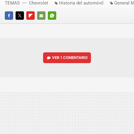
TEMAS
Chevrolet
Historia del automóvil
General 
FACEBOOK
TWITTER
FLIPBOARD
E-
WHATSAPP
MAIL
VER
1 COMENTARIO