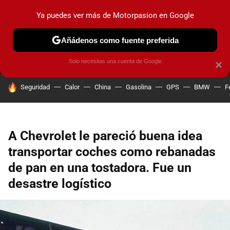
Ya puedes ver más de Motorpasion en Google
MENÚ
NUEVO
Añádenos como fuente preferida
PRUEBAS
COCHES ELÉCTRICOS
OBSERVATORIO
F1
Solo necesitas una cuenta de Google
×
HOY SE HABLA DE
Seguridad
Calor
China
Gasolina
GPS
BMW
F
A Chevrolet le pareció buena idea
transportar coches como rebanadas
de pan en una tostadora. Fue un
desastre logístico