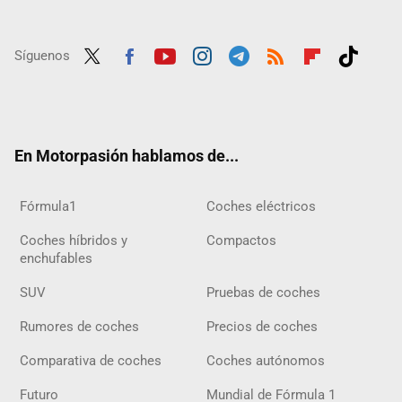
Síguenos
Twit
Fac
Yout
Inst
Tele
RSS
Flip
Tikt
ter
ebo
ube
agra
gra
boar
ok
ok
m
m
d
En Motorpasión hablamos de...
Fórmula1
Coches eléctricos
Coches híbridos y
Compactos
enchufables
SUV
Pruebas de coches
Rumores de coches
Precios de coches
Comparativa de coches
Coches autónomos
Futuro
Mundial de Fórmula 1