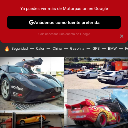
Ya puedes ver más de Motorpasion en Google
MENÚ
NUEVO
Añádenos como fuente preferida
PRUEBAS
COCHES ELÉCTRICOS
OBSERVATORIO
F1
Solo necesitas una cuenta de Google
×
HOY SE HABLA DE
Seguridad
Calor
China
Gasolina
GPS
BMW
F