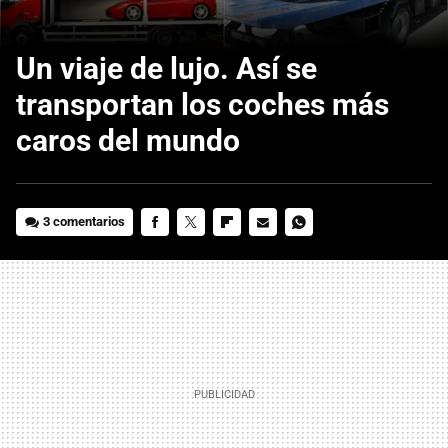
Un viaje de lujo. Así se
transportan los coches más
caros del mundo
3 comentarios
FACEBOOK
TWITTER
FLIPBOARD
E-
WHATSAPP
MAIL