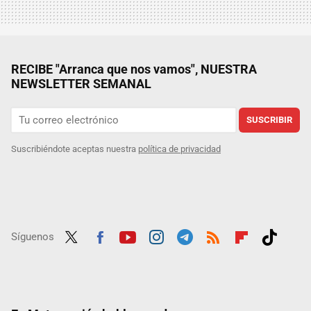
RECIBE "Arranca que nos vamos", NUESTRA
NEWSLETTER SEMANAL
SUSCRIBIR
Suscribiéndote aceptas nuestra
política de privacidad
Síguenos
Twit
Fac
Yout
Inst
Tele
RSS
Flip
Tikt
ter
ebo
ube
agra
gra
boar
ok
ok
m
m
d