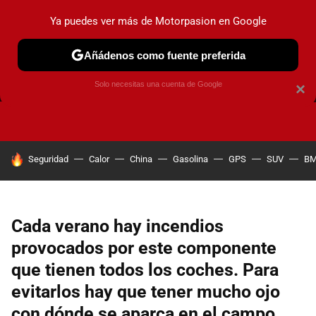
Ya puedes ver más de Motorpasion en Google
Añádenos como fuente preferida
FRENOS
CAMBIO DE ACEITE
AIRE ACONDICIONADO
Solo necesitas una cuenta de Google
×
HOY SE HABLA DE
Seguridad
Calor
China
Gasolina
GPS
SUV
B
Cada verano hay incendios
provocados por este componente
que tienen todos los coches. Para
evitarlos hay que tener mucho ojo
con dónde se aparca en el campo