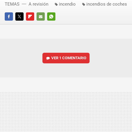
TEMAS
A revisión
incendio
incendios de coches
FACEBOOK
TWITTER
FLIPBOARD
E-
WHATSAPP
MAIL
VER
1 COMENTARIO