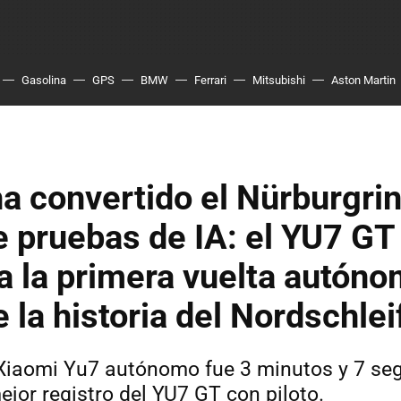
Gasolina
GPS
BMW
Ferrari
Mitsubishi
Aston Martin
a convertido el Nürburgri
 pruebas de IA: el YU7 GT
 la primera vuelta autón
e la historia del Nordschlei
l Xiaomi Yu7 autónomo fue 3 minutos y 7 s
ejor registro del YU7 GT con piloto.