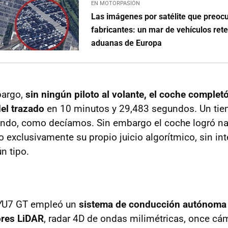
EN MOTORPASIÓN
Las imágenes por satélite que preocu
fabricantes: un mar de vehículos rete
aduanas de Europa
bargo,
sin ningún piloto al volante, el coche complet
del trazado
en 10 minutos y 29,483 segundos. Un tie
ndo, como decíamos. Sin embargo el coche logró na
o exclusivamente su propio juicio algorítmico, sin in
n tipo.
l YU7 GT empleó un
sistema de conducción autónoma
ores LiDAR
, radar 4D de ondas milimétricas, once cá