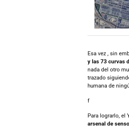
Esa vez , sin em
y las 73 curvas 
nada del otro mu
trazado siguiend
humana de ningú
f
Para lograrlo, e
arsenal de sens