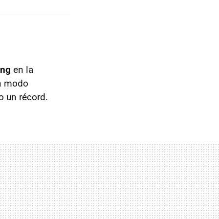
ing
en la
en modo
o un récord.