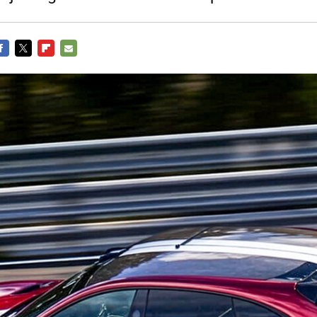
ACEBOOK
TWITTER
FLIPBOARD
E-
MAIL