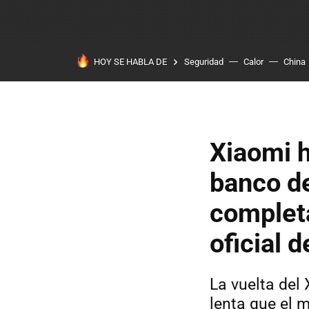
HOY SE HABLA DE
Seguridad
Calor
China
Xiaomi h
banco de
completa
oficial d
La vuelta de
lenta que el m