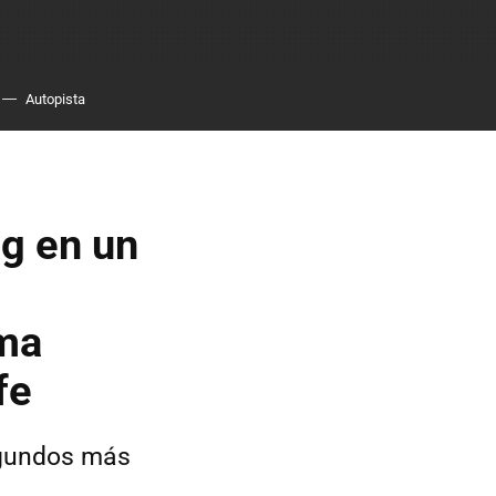
Autopista
ng en un
oma
fe
egundos más