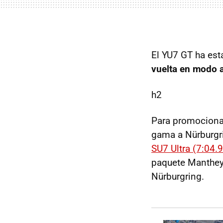
El YU7 GT ha est
vuelta en modo 
h2
Para promocionar
gama a Nürburgri
SU7 Ultra (7:04.
paquete Manthey)
Nürburgring.