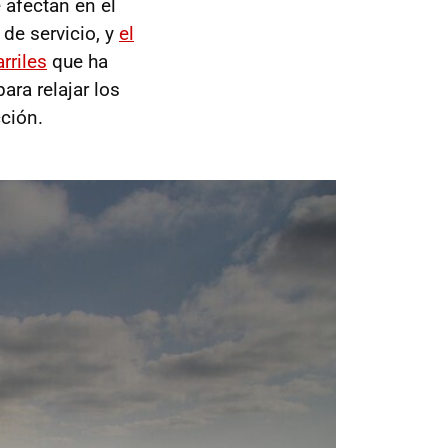
 afectan en el
 de servicio, y
el
rriles
que ha
ara relajar los
ción.