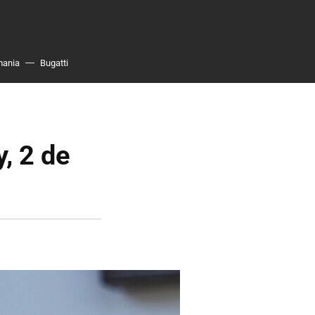
mania
Bugatti
y, 2 de