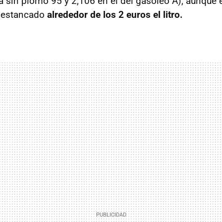
la sin plomo 95 y 2,106 en el del gasóleo A), aunque 
as estancado
alrededor de los 2 euros el litro.