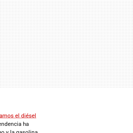
amos el diésel
endencia ha
eo y la gasolina