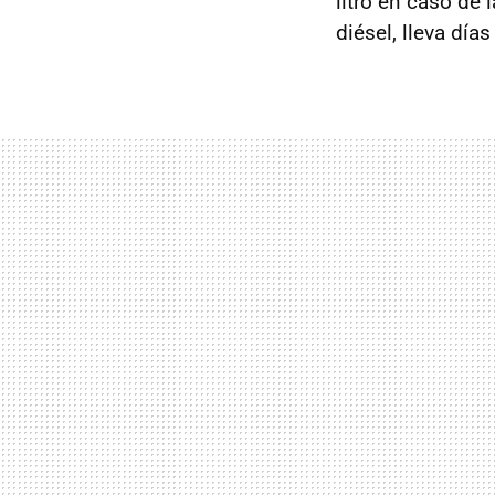
litro en caso de 
diésel, lleva dí