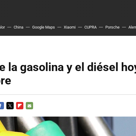
lor
China
Google Maps
Xiaomi
CUPRA
Porsche
Ale
e la gasolina y el diésel ho
re
ACEBOOK
TWITTER
FLIPBOARD
E-
MAIL