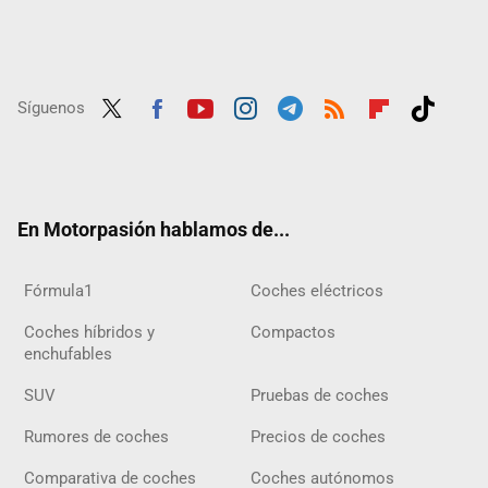
Síguenos
Twit
Fac
Yout
Inst
Tele
RSS
Flip
Tikt
ter
ebo
ube
agra
gra
boar
ok
ok
m
m
d
En Motorpasión hablamos de...
Fórmula1
Coches eléctricos
Coches híbridos y
Compactos
enchufables
SUV
Pruebas de coches
Rumores de coches
Precios de coches
Comparativa de coches
Coches autónomos