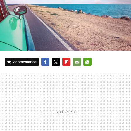
2 comentarios
FACEBOOK
TWITTER
FLIPBOARD
E-
WHATSAPP
MAIL