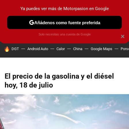
Ya puedes ver más de Motorpasion en Google
PRUEBAS
COCHES ELÉCTRICOS
OBSERVATORIO
F1
Añádenos como fuente preferida
Solo necesitas una cuenta de Google
×
HOY SE HABLA DE
DGT
Android Auto
Calor
China
Google Maps
Pors
El precio de la gasolina y el diésel
hoy, 18 de julio