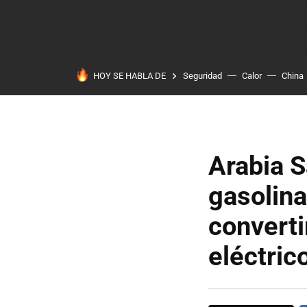
HOY SE HABLA DE
Seguridad
Calor
China
Arabia S
gasolina
converti
eléctric