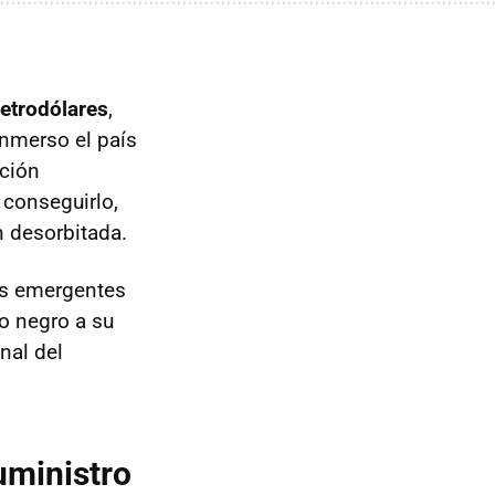
petrodólares
,
inmerso el país
ición
 conseguirlo,
n desorbitada.
as emergentes
o negro a su
nal del
suministro