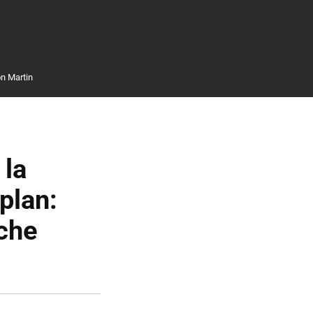
n Martin
 la
plan:
oche