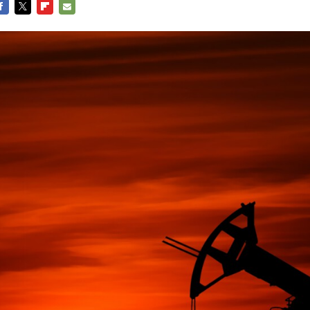
ACEBOOK
TWITTER
FLIPBOARD
E-
MAIL