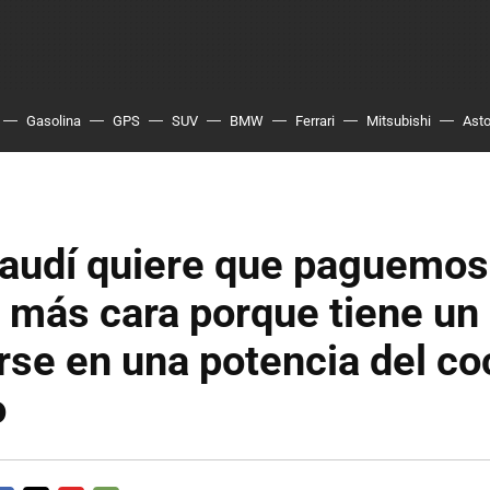
Gasolina
GPS
SUV
BMW
Ferrari
Mitsubishi
Asto
audí quiere que paguemos
 más cara porque tiene un 
rse en una potencia del c
o