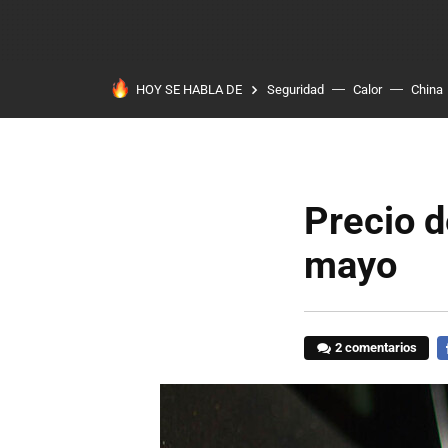
HOY SE HABLA DE
Seguridad
Calor
China
Precio d
mayo
2 comentarios
F