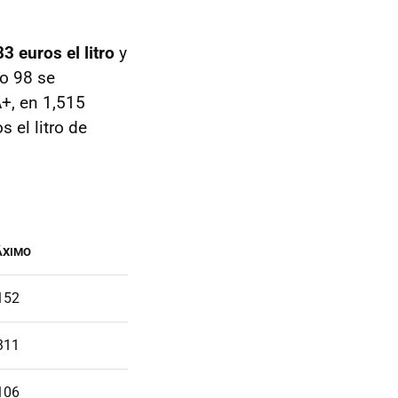
3 euros el litro
y
o 98 se
A+, en 1,515
 el litro de
ÁXIMO
152
311
106