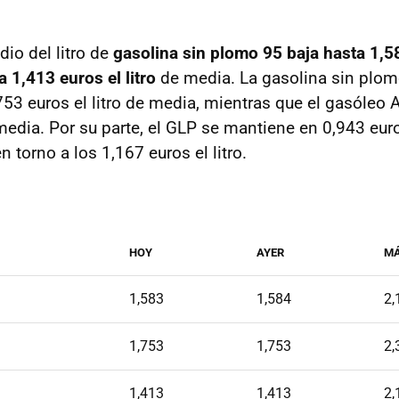
io del litro de
gasolina sin plomo 95 baja hasta 1,58
 1,413 euros el litro
de media. La gasolina sin plom
53 euros el litro de media, mientras que el gasóleo 
 media. Por su parte, el GLP se mantiene en 0,943 euros
 torno a los 1,167 euros el litro.
HOY
AYER
M
1,583
1,584
2,
1,753
1,753
2,
1,413
1,413
2,