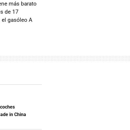
iene más barato
es de 17
o el gasóleo A
s coches
Made in China