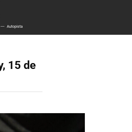
Autopista
y, 15 de