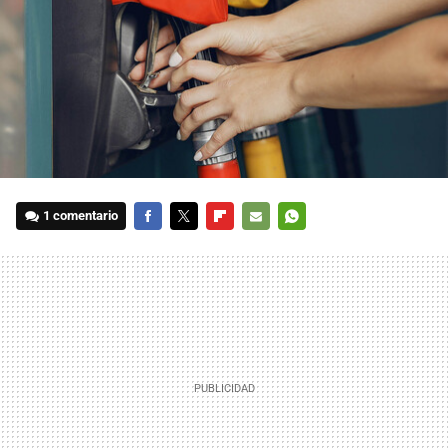
1 comentario
FACEBOOK
TWITTER
FLIPBOARD
E-
WHATSAPP
MAIL