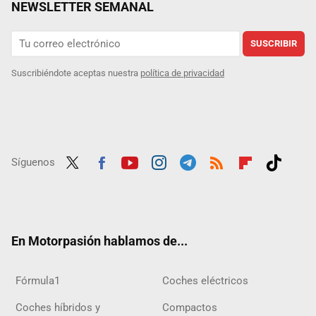
NEWSLETTER SEMANAL
SUSCRIBIR
Suscribiéndote aceptas nuestra
política de privacidad
Síguenos
Twit
Fac
Yout
Inst
Tele
RSS
Flip
Tikt
ter
ebo
ube
agra
gra
boar
ok
ok
m
m
d
En Motorpasión hablamos de...
Fórmula1
Coches eléctricos
Coches híbridos y
Compactos