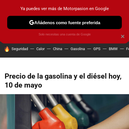
Ya puedes ver más de Motorpasion en Google
PRUEBAS
COCHES ELÉCTRICOS
OBSERVATORIO
F1
Añádenos como fuente preferida
Solo necesitas una cuenta de Google
×
HOY SE HABLA DE
Seguridad
Calor
China
Gasolina
GPS
BMW
F
Precio de la gasolina y el diésel hoy,
10 de mayo