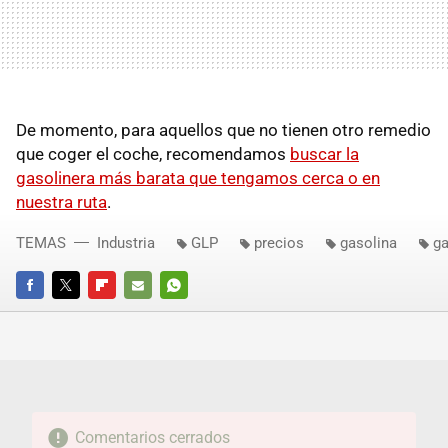
De momento, para aquellos que no tienen otro remedio
que coger el coche, recomendamos
buscar la
gasolinera más barata que tengamos cerca o en
nuestra ruta
.
TEMAS
Industria
GLP
precios
gasolina
g
FACEBOOK
TWITTER
FLIPBOARD
E-
WHATSAPP
MAIL
Comentarios cerrados